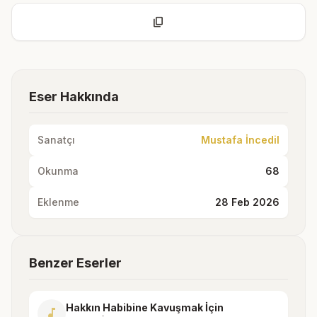
content_copy
Eser Hakkında
Sanatçı
Mustafa İncedil
Okunma
68
Eklenme
28 Feb 2026
Benzer Eserler
Hakkın Habibine Kavuşmak İçin
music_note