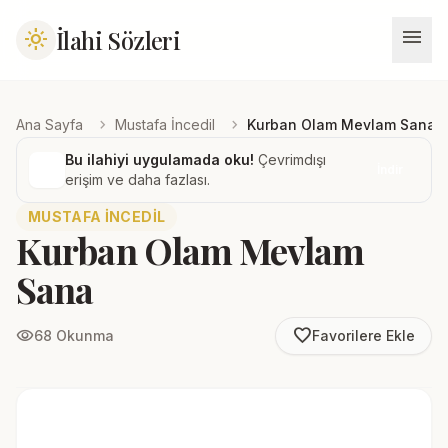
menu
İlahi Sözleri
light_mode
chevron_right
chevron_right
Ana Sayfa
Mustafa İncedil
Kurban Olam Mevlam Sana
Bu ilahiyi uygulamada oku!
Çevrimdışı
İndir
erişim ve daha fazlası.
MUSTAFA İNCEDIL
Kurban Olam Mevlam
Sana
favorite_border
visibility
68 Okunma
Favorilere Ekle