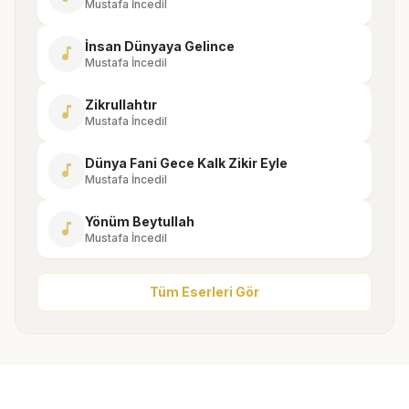
Mustafa İncedil
İnsan Dünyaya Gelince
music_note
Mustafa İncedil
Zikrullahtır
music_note
Mustafa İncedil
Dünya Fani Gece Kalk Zikir Eyle
music_note
Mustafa İncedil
Yönüm Beytullah
music_note
Mustafa İncedil
Tüm Eserleri Gör