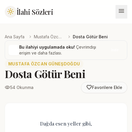
menu
İlahi Sözleri
light_mode
chevron_right
chevron_right
Ana Sayfa
Mustafa Özcan Güneşdoğdu
Dosta Götür Beni
Bu ilahiyi uygulamada oku!
Çevrimdışı
İndir
erişim ve daha fazlası.
MUSTAFA ÖZCAN GÜNEŞDOĞDU
Dosta Götür Beni
favorite_border
visibility
54 Okunma
Favorilere Ekle
Dağda esen yeller gibi,