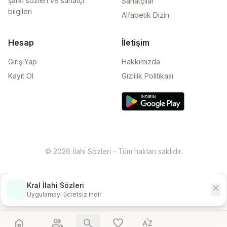
şarkı sözleri ve sanatçı
Sanatçılar
bilgileri
Alfabetik Dizin
Hesap
İletişim
Giriş Yap
Hakkımızda
Kayıt Ol
Gizlilik Politikası
© 2026 İlahi Sözleri - Tüm hakları saklıdır.
Kral İlahi Sözleri
close
İndir
Uygulamayı ücretsiz indir
home
people
search
favorite
sort_by_alpha