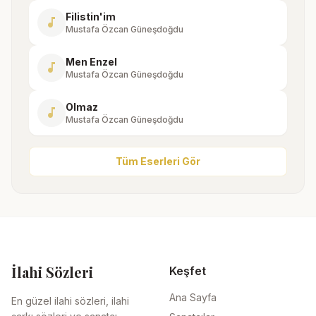
Filistin'im
music_note
Mustafa Özcan Güneşdoğdu
Men Enzel
music_note
Mustafa Özcan Güneşdoğdu
Olmaz
music_note
Mustafa Özcan Güneşdoğdu
Tüm Eserleri Gör
İlahi Sözleri
Keşfet
Ana Sayfa
En güzel ilahi sözleri, ilahi