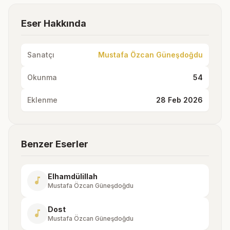
Eser Hakkında
Sanatçı
Mustafa Özcan Güneşdoğdu
Okunma
54
Eklenme
28 Feb 2026
Benzer Eserler
Elhamdülillah
music_note
Mustafa Özcan Güneşdoğdu
Dost
music_note
Mustafa Özcan Güneşdoğdu