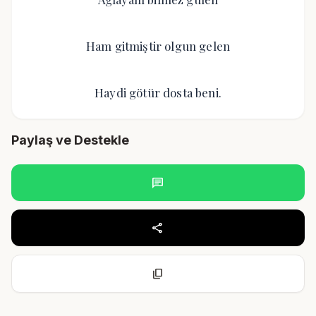
Ham gitmiştir olgun gelen
Haydi götür dosta beni.
Paylaş ve Destekle
chat
share
content_copy