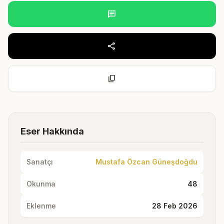
chat
share
content_copy
Eser Hakkında
Sanatçı
Mustafa Özcan Güneşdoğdu
Okunma
48
Eklenme
28 Feb 2026