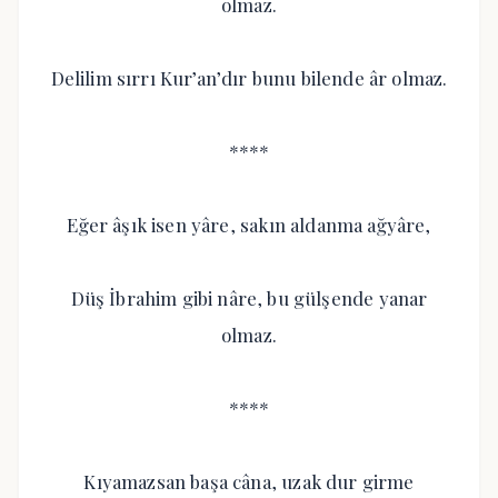
olmaz.
Delilim sırrı Kur’an’dır bunu bilende âr olmaz.
****
Eğer âşık isen yâre, sakın aldanma ağyâre,
Düş İbrahim gibi nâre, bu gülşende yanar
olmaz.
****
Kıyamazsan başa câna, uzak dur girme