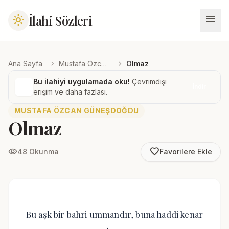
menu
İlahi Sözleri
light_mode
chevron_right
chevron_right
Ana Sayfa
Mustafa Özcan Güneşdoğdu
Olmaz
Bu ilahiyi uygulamada oku!
Çevrimdışı
İndir
erişim ve daha fazlası.
MUSTAFA ÖZCAN GÜNEŞDOĞDU
Olmaz
favorite_border
visibility
48 Okunma
Favorilere Ekle
Bu aşk bir bahri ummandır, buna haddi kenar