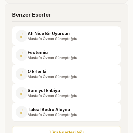
Benzer Eserler
Ah Nice Bir Uyursun
music_note
Mustafa Özcan Güneşdoğdu
Festemiu
music_note
Mustafa Özcan Güneşdoğdu
O Erler ki
music_note
Mustafa Özcan Güneşdoğdu
Samiyul Enbiya
music_note
Mustafa Özcan Güneşdoğdu
Taleal Bedru Aleyna
music_note
Mustafa Özcan Güneşdoğdu
Tüm Eserleri Gör