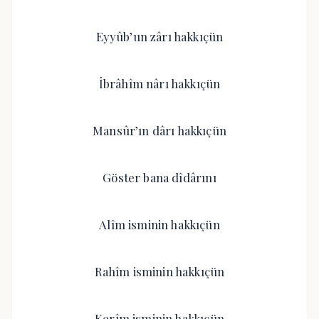
Eyyûb’un zârı hakkıçün
İbrâhîm nârı hakkıçün
Mansûr’ın dârı hakkıçün
Göster bana dîdârını
Alîm isminin hakkıçün
Rahîm isminin hakkıçün
Kerîm isminin hakkıçün