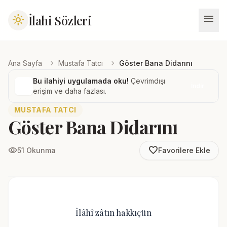
menu
İlahi Sözleri
light_mode
chevron_right
chevron_right
Ana Sayfa
Mustafa Tatcı
Göster Bana Didarını
Bu ilahiyi uygulamada oku!
Çevrimdışı
İndir
erişim ve daha fazlası.
MUSTAFA TATCI
Göster Bana Didarını
favorite_border
visibility
51 Okunma
Favorilere Ekle
İlâhî zâtın hakkıçün