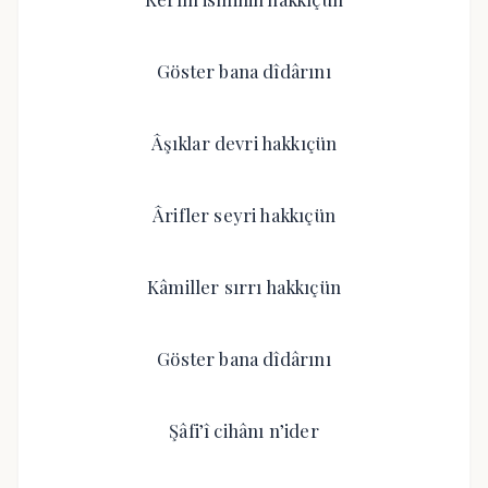
Göster bana dîdârını
Âşıklar devri hakkıçün
Ârifler seyri hakkıçün
Kâmiller sırrı hakkıçün
Göster bana dîdârını
Şâfi’î cihânı n’ider