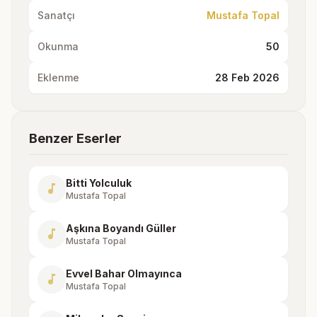
Sanatçı
Mustafa Topal
Okunma
50
Eklenme
28 Feb 2026
Benzer Eserler
Bitti Yolculuk
music_note
Mustafa Topal
Aşkına Boyandı Güller
music_note
Mustafa Topal
Evvel Bahar Olmayınca
music_note
Mustafa Topal