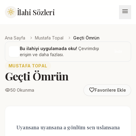
menu
İlahi Sözleri
light_mode
chevron_right
chevron_right
Ana Sayfa
Mustafa Topal
Geçti Ömrün
Bu ilahiyi uygulamada oku!
Çevrimdışı
İndir
erişim ve daha fazlası.
MUSTAFA TOPAL
Geçti Ömrün
favorite_border
visibility
50 Okunma
Favorilere Ekle
Uyansana uyansana a gönlüm sen uslansana