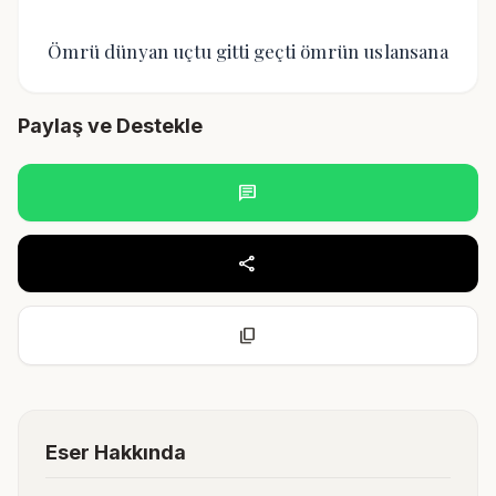
Ömrü dünyan uçtu gitti geçti ömrün uslansana
Paylaş ve Destekle
chat
share
content_copy
Eser Hakkında