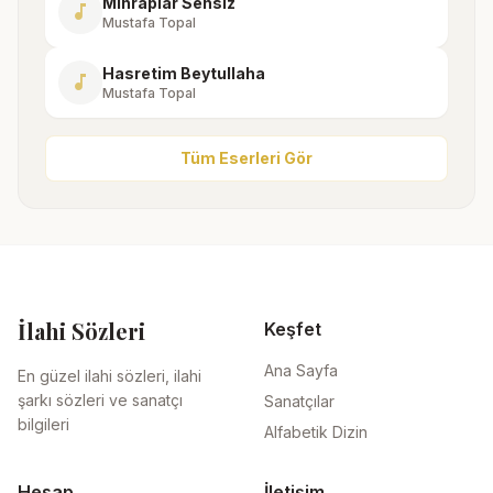
Mihraplar Sensiz
music_note
Mustafa Topal
Hasretim Beytullaha
music_note
Mustafa Topal
Tüm Eserleri Gör
İlahi Sözleri
Keşfet
Ana Sayfa
En güzel ilahi sözleri, ilahi
şarkı sözleri ve sanatçı
Sanatçılar
bilgileri
Alfabetik Dizin
Hesap
İletişim