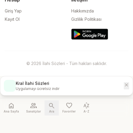
Giriş Yap
Hakkımızda
Kayıt Ol
Gizlilik Politikası
© 2026 İlahi Sözleri - Tüm hakları saklıdır.
Kral İlahi Sözleri
close
İndir
Uygulamayı ücretsiz indir
home
people
search
favorite
sort_by_alpha
Ana Sayfa
Sanatçılar
Ara
Favoriler
A-Z