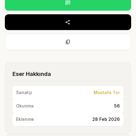
chat
share
content_copy
Eser Hakkında
Sanatçı
Mustafa Tor
Okunma
56
Eklenme
28 Feb 2026