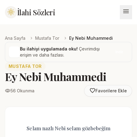
menu
İlahi Sözleri
light_mode
chevron_right
chevron_right
Ana Sayfa
Mustafa Tor
Ey Nebi Muhammedi
Bu ilahiyi uygulamada oku!
Çevrimdışı
İndir
erişim ve daha fazlası.
MUSTAFA TOR
Ey Nebi Muhammedi
favorite_border
visibility
56 Okunma
Favorilere Ekle
Selam nazlı Nebi selam gözbebeğim