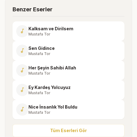
Benzer Eserler
Kalksam ve Dirilsem
music_note
Mustafa Tor
Sen Gidince
music_note
Mustafa Tor
Her Şeyin Sahibi Allah
music_note
Mustafa Tor
Ey Kardeş Yolcuyuz
music_note
Mustafa Tor
Nice İnsanlık Yol Buldu
music_note
Mustafa Tor
Tüm Eserleri Gör