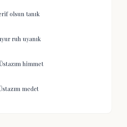
erif olsun tanık
yur ruh uyanık
Üstazım himmet
Üstazım medet