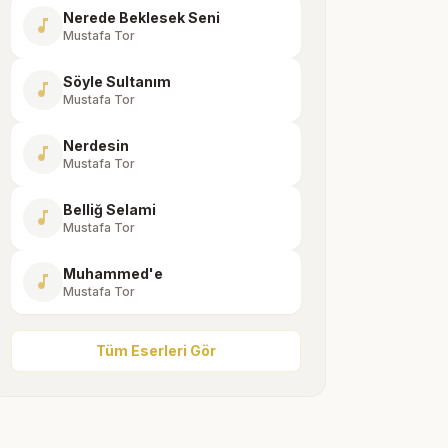
Nerede Beklesek Seni
music_note
Mustafa Tor
Söyle Sultanım
music_note
Mustafa Tor
Nerdesin
music_note
Mustafa Tor
Belliğ Selami
music_note
Mustafa Tor
Muhammed'e
music_note
Mustafa Tor
Tüm Eserleri Gör