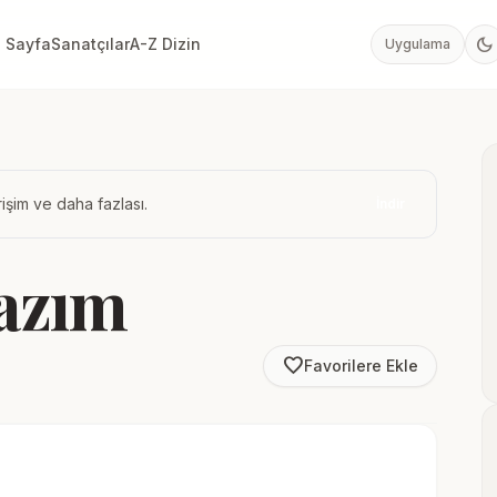
dark_mode
 Sayfa
Sanatçılar
A-Z Dizin
Uygulama
işim ve daha fazlası.
İndir
azım
favorite_border
Favorilere Ekle