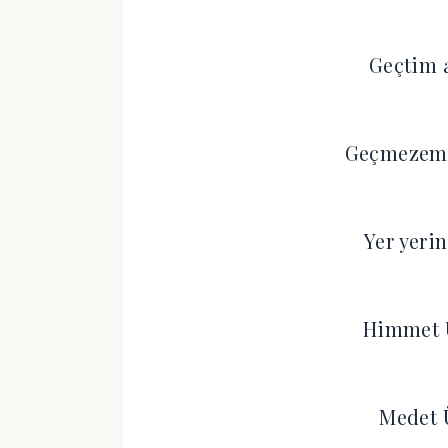
Geçtim 
Geçmezem 
Yer yer
Himmet 
Medet 