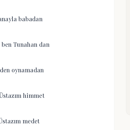
anayla babadan
ben Tunahan dan
inden oynamadan
Üstazım himmet
Üstazım medet