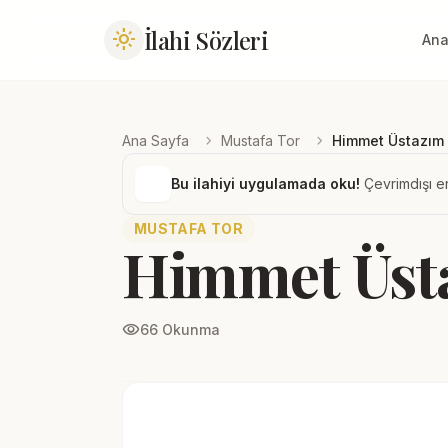
İlahi Sözleri
light_mode
Ana
chevron_right
chevron_right
Ana Sayfa
Mustafa Tor
Himmet Üstazım
Bu ilahiyi uygulamada oku!
Çevrimdışı er
MUSTAFA TOR
Himmet Üst
visibility
66 Okunma