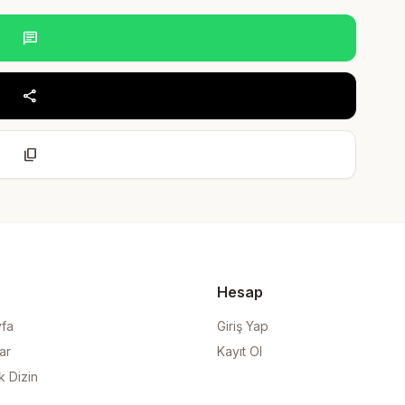
chat
share
content_copy
Hesap
yfa
Giriş Yap
ar
Kayıt Ol
k Dizin