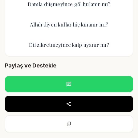
Damla düşmeyince göl bulanır mı?
Allah diyen kullar hiç kınanır mı?
Dil zikretmeyince kalp uyanır mı?
Paylaş ve Destekle
chat
share
content_copy