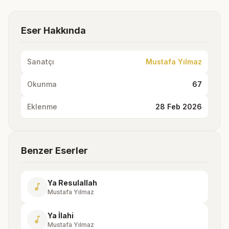
Eser Hakkında
Sanatçı
Mustafa Yılmaz
Okunma
67
Eklenme
28 Feb 2026
Benzer Eserler
Ya Resulallah
music_note
Mustafa Yılmaz
Ya İlahi
music_note
Mustafa Yılmaz