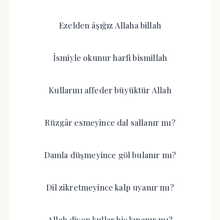
Ezelden âşığız Allaha billah
İsmiyle okunur harfi bismillah
Kullarını affeder büyüktür Allah
Rüzgâr esmeyince dal sallanır mı?
Damla düşmeyince göl bulanır mı?
Dil zikretmeyince kalp uyanır mı?
Allah diyen kullar hiç kınanır mı?