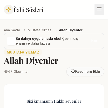
menu
İlahi Sözleri
light_mode
chevron_right
chevron_right
Ana Sayfa
Mustafa Yılmaz
Allah Diyenler
Bu ilahiyi uygulamada oku!
Çevrimdışı
İndir
erişim ve daha fazlası.
MUSTAFA YILMAZ
Allah Diyenler
favorite_border
visibility
67 Okunma
Favorilere Ekle
Bizi kınamasın Hakkı sevenler