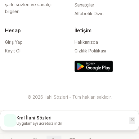
şarkı sözleri ve sanatçı
Sanatçılar
bilgileri
Alfabetik Dizin
Hesap
İletişim
Giriş Yap
Hakkımızda
Kayıt Ol
Gizlilik Politikası
© 2026 İlahi Sözleri - Tüm hakları saklıdır.
Kral İlahi Sözleri
close
İndir
Uygulamayı ücretsiz indir