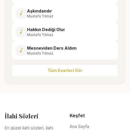
Aşkındandır
music_note
Mustafa Yılmaz
Hakkın Dediği Olur
music_note
Mustafa Yılmaz
Mesneviden Ders Aldım
music_note
Mustafa Yılmaz
Tüm Eserleri Gör
İlahi Sözleri
Keşfet
Ana Sayfa
En güzel ilahi sözleri, ilahi