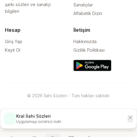
şarkı sözleri ve sanatçı
Sanatçılar
bilgileri
Alfabetik Dizin
Hesap
İletişim
Giriş Yap
Hakkımızda
Kayıt Ol
Gizlilik Politikası
© 2026 İlahi Sözleri - Tüm hakları saklıdır.
Kral İlahi Sözleri
close
İndir
Uygulamayı ücretsiz indir