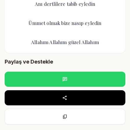
Anı dertlilere tabib eyledin
Ümmet olmak bize nasıp eyledin
Allahım Allahım güzel Allahım
Paylaş ve Destekle
chat
share
content_copy