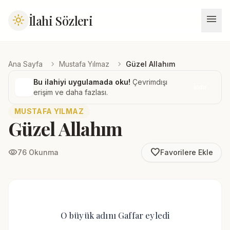
menu
İlahi Sözleri
light_mode
chevron_right
chevron_right
Ana Sayfa
Mustafa Yılmaz
Güzel Allahım
Bu ilahiyi uygulamada oku!
Çevrimdışı
İndir
erişim ve daha fazlası.
MUSTAFA YILMAZ
Güzel Allahım
favorite_border
visibility
76 Okunma
Favorilere Ekle
O büyük adını Gaffar eyledi