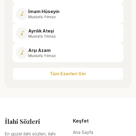
İmam Hüseyin
music_note
Mustafa Yılmaz
Ayrılık Ateşi
music_note
Mustafa Yılmaz
Arşı Azam
music_note
Mustafa Yılmaz
Tüm Eserleri Gör
İlahi Sözleri
Keşfet
Ana Sayfa
En güzel ilahi sözleri, ilahi