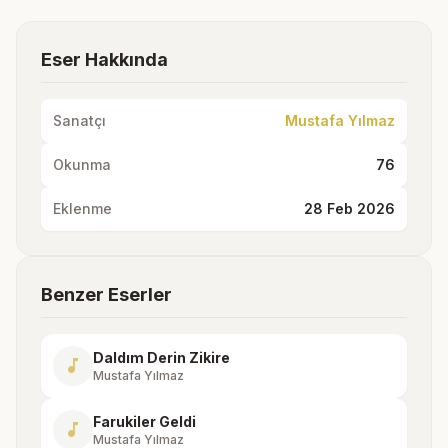
Eser Hakkında
Sanatçı
Mustafa Yılmaz
Okunma
76
Eklenme
28 Feb 2026
Benzer Eserler
Daldım Derin Zikire
music_note
Mustafa Yılmaz
Farukiler Geldi
music_note
Mustafa Yılmaz