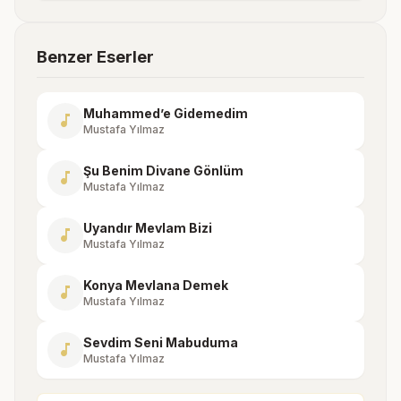
Benzer Eserler
Muhammed’e Gidemedim
music_note
Mustafa Yılmaz
Şu Benim Divane Gönlüm
music_note
Mustafa Yılmaz
Uyandır Mevlam Bizi
music_note
Mustafa Yılmaz
Konya Mevlana Demek
music_note
Mustafa Yılmaz
Sevdim Seni Mabuduma
music_note
Mustafa Yılmaz