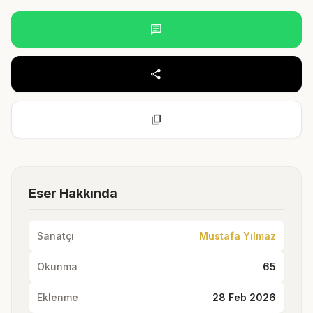
chat
share
content_copy
Eser Hakkında
Sanatçı
Mustafa Yılmaz
Okunma
65
Eklenme
28 Feb 2026