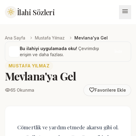
menu
İlahi Sözleri
light_mode
chevron_right
chevron_right
Ana Sayfa
Mustafa Yılmaz
Mevlana'ya Gel
Bu ilahiyi uygulamada oku!
Çevrimdışı
İndir
erişim ve daha fazlası.
MUSTAFA YILMAZ
Mevlana'ya Gel
favorite_border
visibility
65 Okunma
Favorilere Ekle
Cömertlik ve yardım etmede akarsu gibi ol.