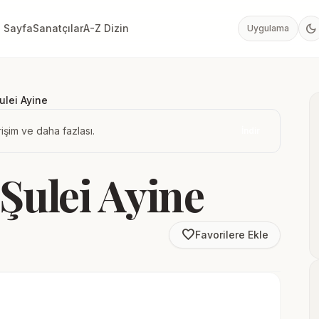
dark_mode
 Sayfa
Sanatçılar
A-Z Dizin
Uygulama
lei Ayine
işim ve daha fazlası.
İndir
Şulei Ayine
favorite_border
Favorilere Ekle