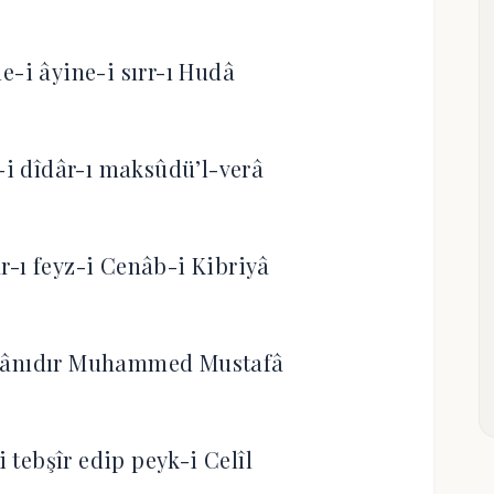
e-i âyine-i sırr-ı Hudâ
i dîdâr-ı maksûdü’l-verâ
-ı feyz-i Cenâb-i Kibriyâ
şânıdır Muhammed Mustafâ
i tebşîr edip peyk-i Celîl