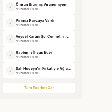
Ömrün Bitirmiş Viranemiyem
music_note
Muzaffer Özak
Pirimiz Ravzaya Vardı
music_note
Muzaffer Özak
Veysel Karani Şol Cennetin Irmakları
music_note
Muzaffer Özak
Rabbimiz İhsan Eder
music_note
Muzaffer Özak
Şah Hüseyn'in Firkatiyle Ağlayan
music_note
Muzaffer Özak
Tüm Eserleri Gör