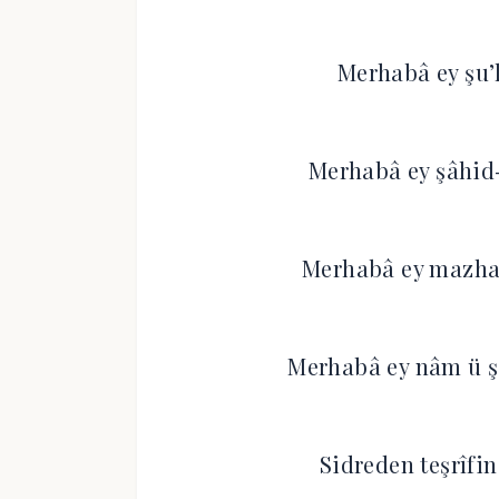
Merhabâ ey şu’l
Merhabâ ey şâhid-
Merhabâ ey mazhar
Merhabâ ey nâm ü 
Sidreden teşrîfin