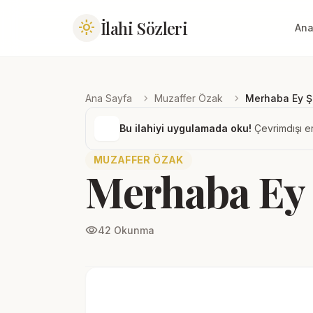
İlahi Sözleri
light_mode
Ana
chevron_right
chevron_right
Ana Sayfa
Muzaffer Özak
Merhaba Ey Şu
Bu ilahiyi uygulamada oku!
Çevrimdışı er
MUZAFFER ÖZAK
Merhaba Ey 
visibility
42 Okunma