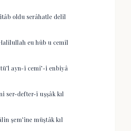
itâb oldu serâhatle delîl
alîlullah eu hûb u cemîl
tü’l ayn-i cemî’-i enbiyâ
i ser-defter-i uşşâk kıl
lin şem’ine müştâk kıl