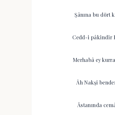
Şânına bu dört k
Cedd-i pâkindir H
Merhabâ ey kurra
Âh Nakşî benden
Âstanında cemâ