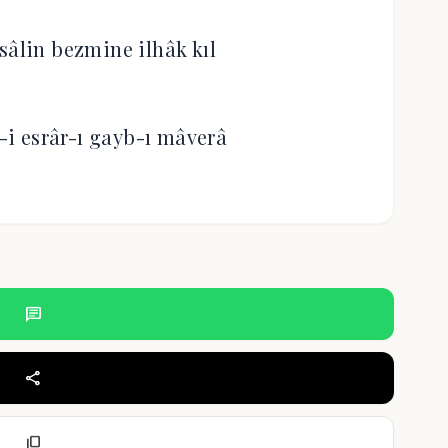
isâlin bezmine ilhâk kıl
i esrâr-ı gayb-ı mâverâ
chat
share
content_copy