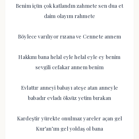
Benim içün çok katlandın zahmete sen dua et
daim olayım rahmete
Böylece varılıyor rızana ve Cennete annem
Hakkını bana helal eyle helal eyle ey benim
sevgili cefakar annem benim
Evlattır anneyi babayı ateşe atan anneyle
babadır evladı öksüz yetim bırakan
Kardeştir yürekte onulmaz yareler açan gel
Kur’an’ım gel yoldaş ol bana