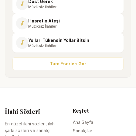
Dost Gerek
music_note
Müziksiz İlahiler
Hasretin Ateşi
music_note
Müziksiz İlahiler
Yolları Tükensin Yollar Bitsin
music_note
Müziksiz İlahiler
Tüm Eserleri Gör
İlahi Sözleri
Keşfet
Ana Sayfa
En güzel ilahi sözleri, ilahi
şarkı sözleri ve sanatçı
Sanatçılar