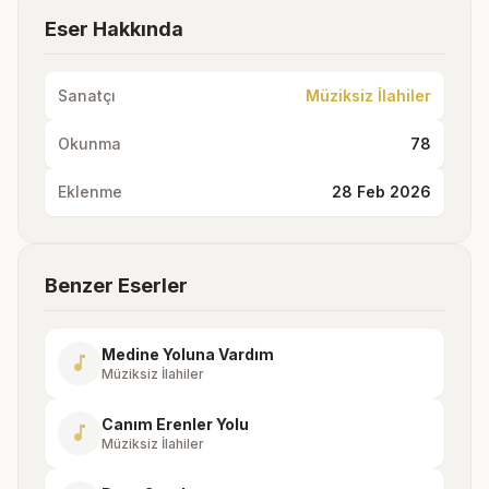
Eser Hakkında
Sanatçı
Müziksiz İlahiler
Okunma
78
Eklenme
28 Feb 2026
Benzer Eserler
Medine Yoluna Vardım
music_note
Müziksiz İlahiler
Canım Erenler Yolu
music_note
Müziksiz İlahiler