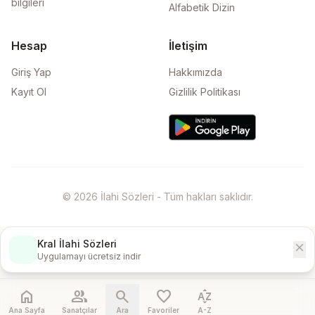
bilgileri
Alfabetik Dizin
Hesap
İletişim
Giriş Yap
Hakkımızda
Kayıt Ol
Gizlilik Politikası
© 2026 İlahi Sözleri - Tüm hakları saklıdır.
Kral İlahi Sözleri
close
İndir
Uygulamayı ücretsiz indir
home
people
search
favorite
sort_by_alpha
Ana Sayfa
Sanatçılar
Ara
Favoriler
A-Z