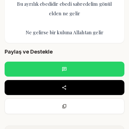
Bu ayrılık ebedidir ebedi sabredelim gönül
elden ne gelir
Ne gelirse bir kuluna Allahtan gelir
Paylaş ve Destekle
chat
share
content_copy