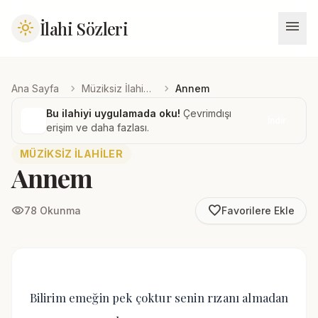
menu
İlahi Sözleri
light_mode
chevron_right
chevron_right
Ana Sayfa
Müziksiz İlahiler
Annem
Bu ilahiyi uygulamada oku!
Çevrimdışı
İndir
erişim ve daha fazlası.
MÜZIKSIZ İLAHILER
Annem
favorite_border
visibility
78 Okunma
Favorilere Ekle
Bilirim emeğin pek çoktur senin rızanı almadan