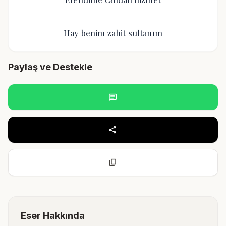
Hay benim zahit sultanım
Paylaş ve Destekle
chat
share
content_copy
Eser Hakkında