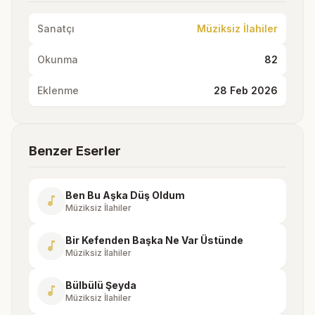
Sanatçı
Müziksiz İlahiler
Okunma
82
Eklenme
28 Feb 2026
Benzer Eserler
Ben Bu Aşka Düş Oldum
music_note
Müziksiz İlahiler
Bir Kefenden Başka Ne Var Üstünde
music_note
Müziksiz İlahiler
Bülbülü Şeyda
music_note
Müziksiz İlahiler