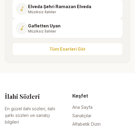
Elveda Şehri Ramazan Elveda
music_note
Müziksiz İlahiler
Gafletten Uyan
music_note
Müziksiz İlahiler
Tüm Eserleri Gör
İlahi Sözleri
Keşfet
Ana Sayfa
En güzel ilahi sözleri, ilahi
şarkı sözleri ve sanatçı
Sanatçılar
bilgileri
Alfabetik Dizin