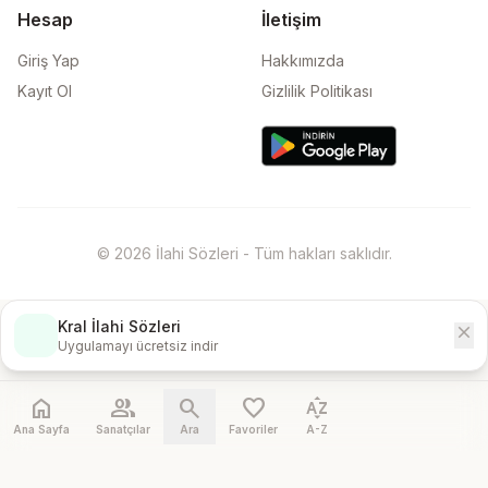
Hesap
İletişim
Giriş Yap
Hakkımızda
Kayıt Ol
Gizlilik Politikası
© 2026 İlahi Sözleri - Tüm hakları saklıdır.
Kral İlahi Sözleri
close
İndir
Uygulamayı ücretsiz indir
home
people
search
favorite
sort_by_alpha
Ana Sayfa
Sanatçılar
Ara
Favoriler
A-Z