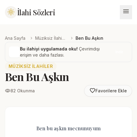
menu
İlahi Sözleri
light_mode
chevron_right
chevron_right
Ana Sayfa
Müziksiz İlahiler
Ben Bu Aşkın
Bu ilahiyi uygulamada oku!
Çevrimdışı
İndir
erişim ve daha fazlası.
MÜZIKSIZ İLAHILER
Ben Bu Aşkın
favorite_border
visibility
82 Okunma
Favorilere Ekle
Ben bu aşkın mecnunuyum