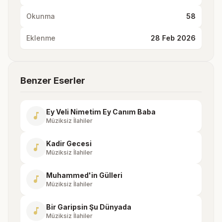
Okunma
58
Eklenme
28 Feb 2026
Benzer Eserler
Ey Veli Nimetim Ey Canım Baba
music_note
Müziksiz İlahiler
Kadir Gecesi
music_note
Müziksiz İlahiler
Muhammed'in Gülleri
music_note
Müziksiz İlahiler
Bir Garipsin Şu Dünyada
music_note
Müziksiz İlahiler