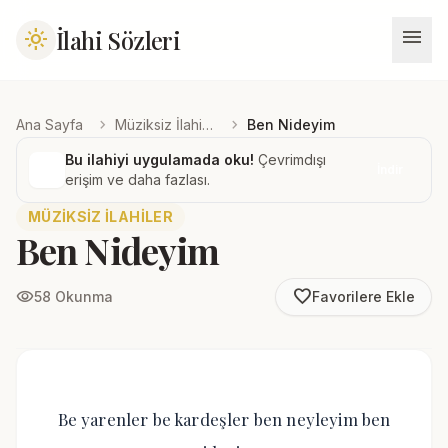
menu
İlahi Sözleri
light_mode
chevron_right
chevron_right
Ana Sayfa
Müziksiz İlahiler
Ben Nideyim
Bu ilahiyi uygulamada oku!
Çevrimdışı
İndir
erişim ve daha fazlası.
MÜZIKSIZ İLAHILER
Ben Nideyim
favorite_border
visibility
58 Okunma
Favorilere Ekle
Be yarenler be kardeşler ben neyleyim ben