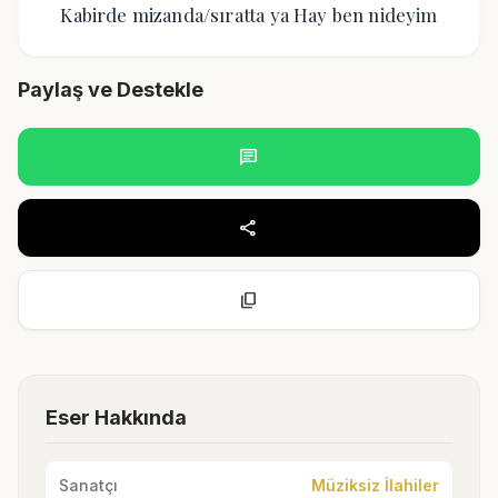
Kabirde mizanda/sıratta ya Hay ben nideyim
Paylaş ve Destekle
chat
share
content_copy
Eser Hakkında
Sanatçı
Müziksiz İlahiler