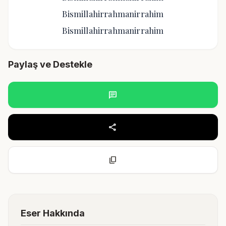
Bismillahirrahmanirrahim
Bismillahirrahmanirrahim
Paylaş ve Destekle
chat
share
content_copy
Eser Hakkında