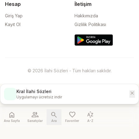
Hesap
İletişim
Giriş Yap
Hakkımızda
Kayıt Ol
Gizlilik Politikası
© 2026 İlahi Sözleri - Tüm hakları saklıdır.
Kral İlahi Sözleri
close
İndir
Uygulamayı ücretsiz indir
home
people
search
favorite
sort_by_alpha
Ana Sayfa
Sanatçılar
Ara
Favoriler
A-Z