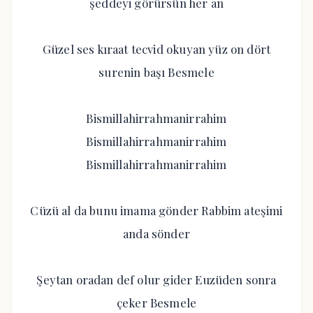
şeddeyi görürsün her an
Güzel ses kıraat tecvid okuyan yüz on dört
surenin başı Besmele
Bismillahirrahmanirrahim
Bismillahirrahmanirrahim
Bismillahirrahmanirrahim
Cüzü al da bunu imama gönder Rabbim ateşimi
anda sönder
Şeytan oradan def olur gider Euzüden sonra
çeker Besmele