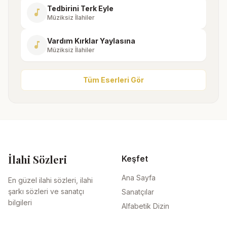
Tedbirini Terk Eyle
music_note
Müziksiz İlahiler
Vardım Kırklar Yaylasına
music_note
Müziksiz İlahiler
Tüm Eserleri Gör
İlahi Sözleri
Keşfet
Ana Sayfa
En güzel ilahi sözleri, ilahi
şarkı sözleri ve sanatçı
Sanatçılar
bilgileri
Alfabetik Dizin