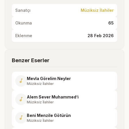
Sanatçı
Müziksiz İlahiler
Okunma
65
Eklenme
28 Feb 2026
Benzer Eserler
Mevla Görelim Neyler
music_note
Müziksiz İlahiler
Alem Sever Muhammed’i
music_note
Müziksiz İlahiler
Beni Menzile Götürün
music_note
Müziksiz İlahiler