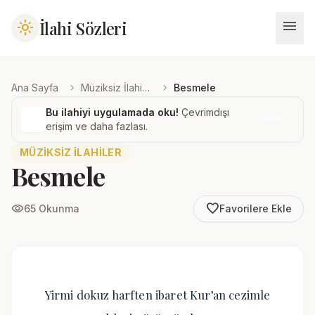
menu
İlahi Sözleri
light_mode
chevron_right
chevron_right
Ana Sayfa
Müziksiz İlahiler
Besmele
Bu ilahiyi uygulamada oku!
Çevrimdışı
İndir
erişim ve daha fazlası.
MÜZIKSIZ İLAHILER
Besmele
favorite_border
visibility
65 Okunma
Favorilere Ekle
Yirmi dokuz harften ibaret Kur’an cezimle