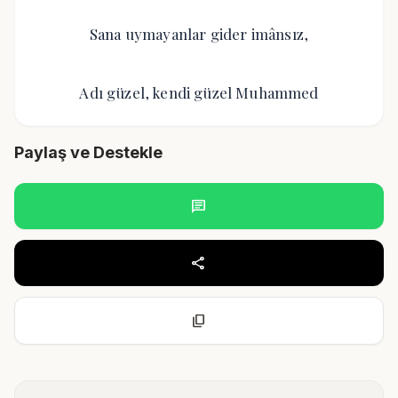
Sana uymayanlar gider imânsız,
Adı güzel, kendi güzel Muhammed
Paylaş ve Destekle
chat
share
content_copy