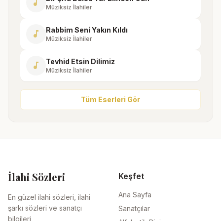
music_note
Müziksiz İlahiler
Rabbim Seni Yakın Kıldı
music_note
Müziksiz İlahiler
Tevhid Etsin Dilimiz
music_note
Müziksiz İlahiler
Tüm Eserleri Gör
İlahi Sözleri
Keşfet
Ana Sayfa
En güzel ilahi sözleri, ilahi
şarkı sözleri ve sanatçı
Sanatçılar
bilgileri