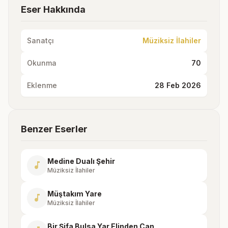
Eser Hakkında
Sanatçı
Müziksiz İlahiler
Okunma
70
Eklenme
28 Feb 2026
Benzer Eserler
Medine Dualı Şehir
music_note
Müziksiz İlahiler
Müştakım Yare
music_note
Müziksiz İlahiler
Bir Şifa Bulsa Yar Elinden Can