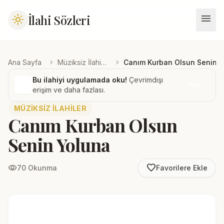
menu
İlahi Sözleri
light_mode
chevron_right
chevron_right
Ana Sayfa
Müziksiz İlahiler
Canım Kurban Olsun Senin 
Bu ilahiyi uygulamada oku!
Çevrimdışı
İndir
erişim ve daha fazlası.
MÜZIKSIZ İLAHILER
Canım Kurban Olsun
Senin Yoluna
favorite_border
visibility
70 Okunma
Favorilere Ekle