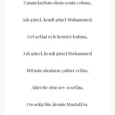
Canım kurban olsun senin yoluna,
Adı güzel, kendi güzel Muhammed,
Gel şefâat eyle kemter kuluna,
Adı güzel, kendi güzel Muhammed
Mü’min olanların çoktur cefâsı,
Ahirette olur zev-u sefâsı,
On sekiz bin âlemin Mustafâ’sı,