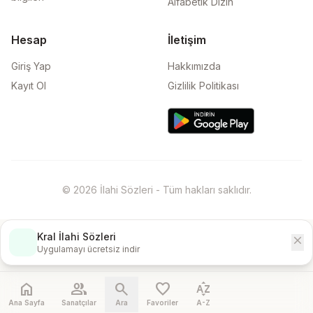
Alfabetik Dizin
Hesap
İletişim
Giriş Yap
Hakkımızda
Kayıt Ol
Gizlilik Politikası
© 2026 İlahi Sözleri - Tüm hakları saklıdır.
Kral İlahi Sözleri
close
İndir
Uygulamayı ücretsiz indir
home
people
search
favorite
sort_by_alpha
Ana Sayfa
Sanatçılar
Ara
Favoriler
A-Z