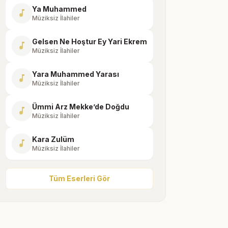
Ya Muhammed
music_note
Müziksiz İlahiler
Gelsen Ne Hoştur Ey Yari Ekrem
music_note
Müziksiz İlahiler
Yara Muhammed Yarası
music_note
Müziksiz İlahiler
Ümmi Arz Mekke’de Doğdu
music_note
Müziksiz İlahiler
Kara Zulüm
music_note
Müziksiz İlahiler
Tüm Eserleri Gör