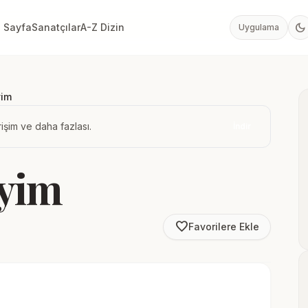
dark_mode
 Sayfa
Sanatçılar
A-Z Dizin
Uygulama
yim
işim ve daha fazlası.
İndir
eyim
favorite_border
Favorilere Ekle