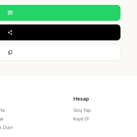
chat
share
content_copy
Hesap
yfa
Giriş Yap
ar
Kayıt Ol
k Dizin