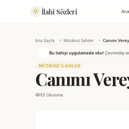
İlahi Sözleri
light_mode
Ana
chevron_right
chevron_right
Ana Sayfa
Müziksiz İlahiler
Canımı Vere
Bu ilahiyi uygulamada oku!
Çevrimdışı er
MÜZIKSIZ İLAHILER
Canımı Ver
visibility
53 Okunma