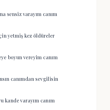
na sensiz varayım canım
çin yetmiş kez öldüreler
eye boyun vereyim canım
nsın canımdan sevgilisin
eyu kande varayım canım