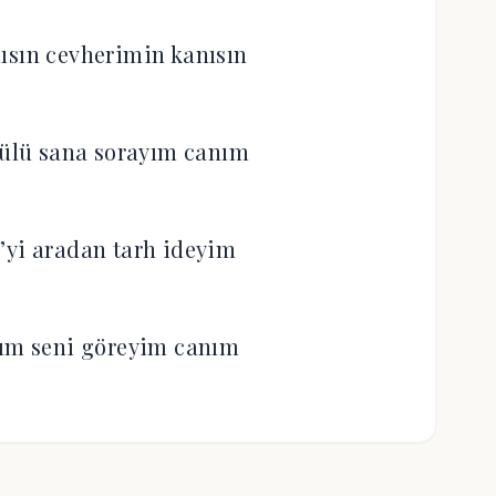
ısın cevherimin kanısın
gülü sana sorayım canım
’yi aradan tarh ideyim
yım seni göreyim canım