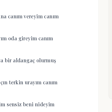
luna canım vereyim canım
yım oda gireyim canım
ra bir aldangaç olurmuş
çın terkin urayım canım
im sensiz beni nideyim