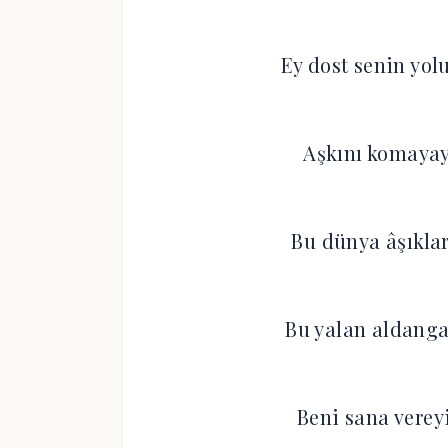
Ey dost senin yo
Aşkını komaya
Bu dünya âşıkla
Bu yalan aldanga
Beni sana verey