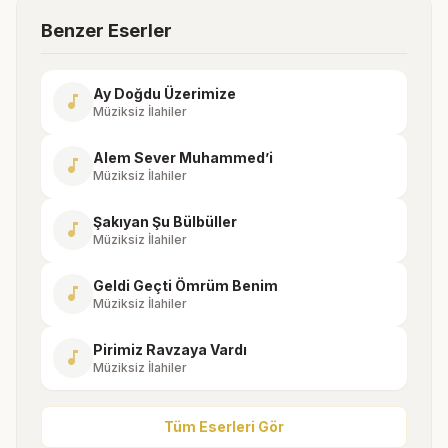
Benzer Eserler
Ay Doğdu Üzerimize
music_note
Müziksiz İlahiler
Alem Sever Muhammed’i
music_note
Müziksiz İlahiler
Şakıyan Şu Bülbüller
music_note
Müziksiz İlahiler
Geldi Geçti Ömrüm Benim
music_note
Müziksiz İlahiler
Pirimiz Ravzaya Vardı
music_note
Müziksiz İlahiler
Tüm Eserleri Gör