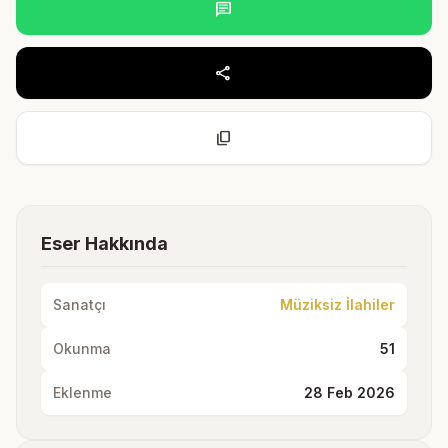
chat
share
content_copy
Eser Hakkında
Sanatçı
Müziksiz İlahiler
Okunma
51
Eklenme
28 Feb 2026