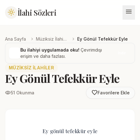
menu
İlahi Sözleri
light_mode
chevron_right
chevron_right
Ana Sayfa
Müziksiz İlahiler
Ey Gönül Tefekkür Eyle
Bu ilahiyi uygulamada oku!
Çevrimdışı
İndir
erişim ve daha fazlası.
MÜZIKSIZ İLAHILER
Ey Gönül Tefekkür Eyle
favorite_border
visibility
51 Okunma
Favorilere Ekle
Ey gönül tefekkür eyle