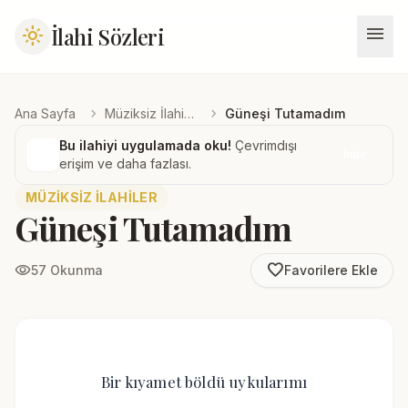
menu
İlahi Sözleri
light_mode
chevron_right
chevron_right
Ana Sayfa
Müziksiz İlahiler
Güneşi Tutamadım
Bu ilahiyi uygulamada oku!
Çevrimdışı
İndir
erişim ve daha fazlası.
MÜZIKSIZ İLAHILER
Güneşi Tutamadım
favorite_border
visibility
57 Okunma
Favorilere Ekle
Bir kıyamet böldü uykularımı