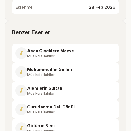
Eklenme
28 Feb 2026
Benzer Eserler
Açan Çiçeklere Meyve
music_note
Müziksiz İlahiler
Muhammed'in Gülleri
music_note
Müziksiz İlahiler
Alemlerin Sultanı
music_note
Müziksiz İlahiler
Gururlanma Deli Gönül
music_note
Müziksiz İlahiler
Götürün Beni
music_note
Müziksiz İlahiler