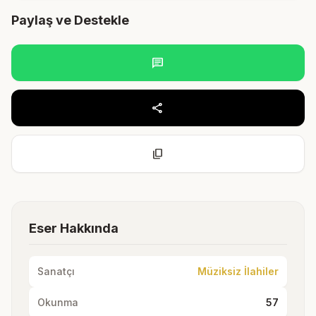
Paylaş ve Destekle
chat
share
content_copy
Eser Hakkında
Sanatçı
Müziksiz İlahiler
Okunma
57