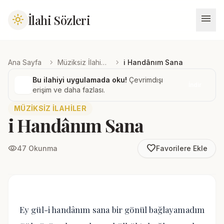
menu
İlahi Sözleri
light_mode
chevron_right
chevron_right
Ana Sayfa
Müziksiz İlahiler
i Handânım Sana
Bu ilahiyi uygulamada oku!
Çevrimdışı
İndir
erişim ve daha fazlası.
MÜZIKSIZ İLAHILER
i Handânım Sana
favorite_border
visibility
47 Okunma
Favorilere Ekle
Ey gül-i handânım sana bir gönül bağlayamadım