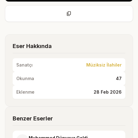
content_copy
Eser Hakkında
Sanatçı
Müziksiz İlahiler
Okunma
47
Eklenme
28 Feb 2026
Benzer Eserler
Muhammed Dünyaya Geldi