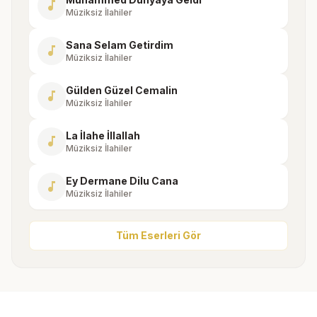
music_note
Müziksiz İlahiler
Sana Selam Getirdim
music_note
Müziksiz İlahiler
Gülden Güzel Cemalin
music_note
Müziksiz İlahiler
La İlahe İllallah
music_note
Müziksiz İlahiler
Ey Dermane Dilu Cana
music_note
Müziksiz İlahiler
Tüm Eserleri Gör