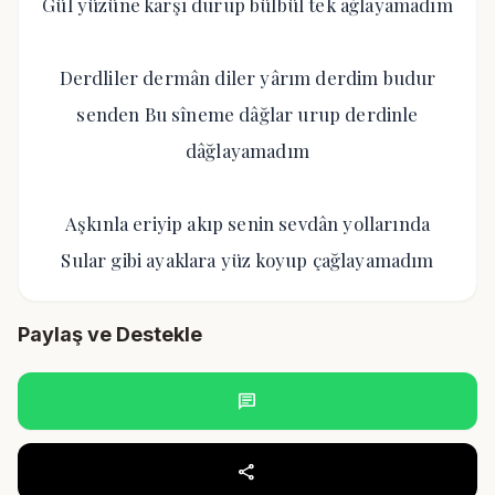
Gül yüzüne karşı durup bülbül tek ağlayamadım
Derdliler dermân diler yârım derdim budur
senden Bu sîneme dâğlar urup derdinle
dâğlayamadım
Aşkınla eriyip akıp senin sevdân yollarında
Sular gibi ayaklara yüz koyup çağlayamadım
Paylaş ve Destekle
chat
share