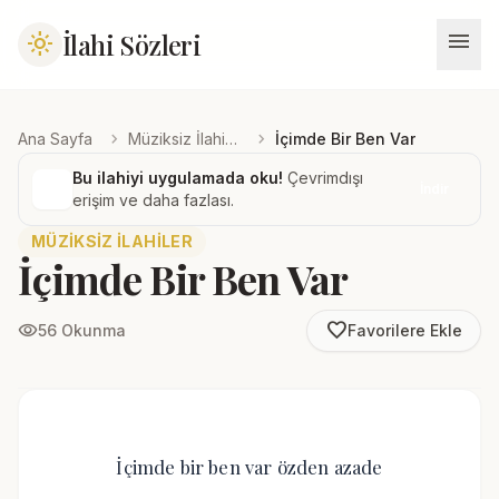
menu
İlahi Sözleri
light_mode
chevron_right
chevron_right
Ana Sayfa
Müziksiz İlahiler
İçimde Bir Ben Var
Bu ilahiyi uygulamada oku!
Çevrimdışı
İndir
erişim ve daha fazlası.
MÜZIKSIZ İLAHILER
İçimde Bir Ben Var
favorite_border
visibility
56 Okunma
Favorilere Ekle
İçimde bir ben var özden azade