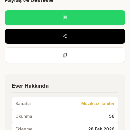
Paylaş ve Destekle
chat
share
content_copy
Eser Hakkında
Sanatçı
Müziksiz İlahiler
Okunma
56
Eklenme
28 Feb 2026