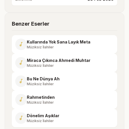
Benzer Eserler
Kullarında Yok Sana Layık Meta
music_note
Müziksiz İlahiler
Miraca Çıkınca Ahmedi Muhtar
music_note
Müziksiz İlahiler
Bu Ne Dünya Ah
music_note
Müziksiz İlahiler
Rahmetinden
music_note
Müziksiz İlahiler
Dönelim Aşıklar
music_note
Müziksiz İlahiler