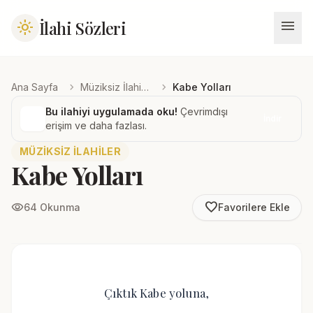
menu
İlahi Sözleri
light_mode
chevron_right
chevron_right
Ana Sayfa
Müziksiz İlahiler
Kabe Yolları
Bu ilahiyi uygulamada oku!
Çevrimdışı
İndir
erişim ve daha fazlası.
MÜZIKSIZ İLAHILER
Kabe Yolları
favorite_border
visibility
64 Okunma
Favorilere Ekle
Çıktık Kabe yoluna,