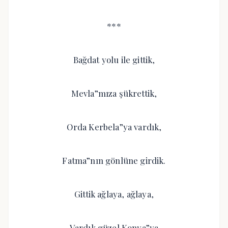
***
Bağdat yolu ile gittik,
Mevla”mıza şükrettik,
Orda Kerbela”ya vardık,
Fatma”nın gönlüne girdik.
Gittik ağlaya, ağlaya,
Vardık güzel Konya”ya