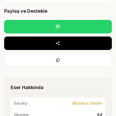
Paylaş ve Destekle
chat
share
content_copy
Eser Hakkında
Sanatçı
Müziksiz İlahiler
Okunma
64