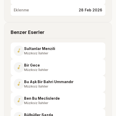
Eklenme
28 Feb 2026
Benzer Eserler
Sultanlar Menzili
music_note
Müziksiz İlahiler
Bir Gece
music_note
Müziksiz İlahiler
Bu Aşk Bir Bahri Ummandır
music_note
Müziksiz İlahiler
Ben Bu Meclislerde
music_note
Müziksiz İlahiler
Bülbüller Sazda