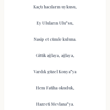
Kaçtı hacıların uykusu,
Ey Uluların Ulu”su,
Nasip et cümle kuluna.
Gittik ağlaya, ağlaya,
Vardık güzel Konya”ya
Hem Fatiha okuduk,
Hazreti Mevlana”ya.