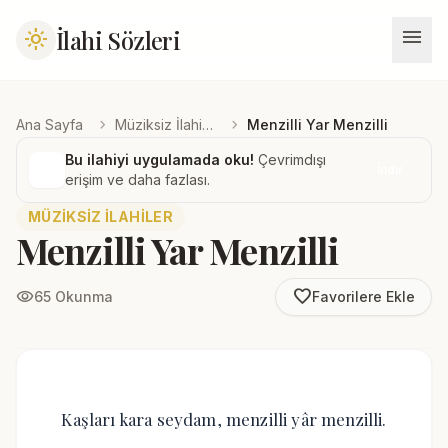
menu
İlahi Sözleri
light_mode
chevron_right
chevron_right
Ana Sayfa
Müziksiz İlahiler
Menzilli Yar Menzilli
Bu ilahiyi uygulamada oku!
Çevrimdışı
İndir
erişim ve daha fazlası.
MÜZIKSIZ İLAHILER
Menzilli Yar Menzilli
favorite_border
visibility
65 Okunma
Favorilere Ekle
Kaşları kara seydam, menzilli yâr menzilli.