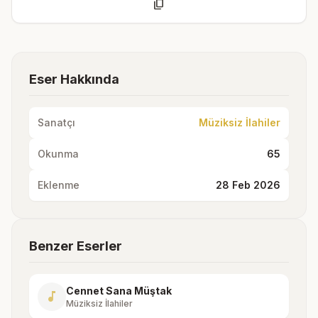
content_copy
Eser Hakkında
Sanatçı
Müziksiz İlahiler
Okunma
65
Eklenme
28 Feb 2026
Benzer Eserler
Cennet Sana Müştak
music_note
Müziksiz İlahiler