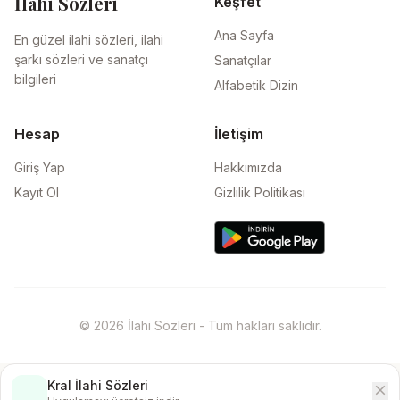
İlahi Sözleri
Keşfet
Ana Sayfa
En güzel ilahi sözleri, ilahi
şarkı sözleri ve sanatçı
Sanatçılar
bilgileri
Alfabetik Dizin
Hesap
İletişim
Giriş Yap
Hakkımızda
Kayıt Ol
Gizlilik Politikası
© 2026 İlahi Sözleri - Tüm hakları saklıdır.
Kral İlahi Sözleri
close
İndir