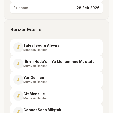
Eklenme
28 Feb 2026
Benzer Eserler
Taleal Bedru Aleyna
music_note
Müziksiz İlahiler
ı İlm-i Hüda'sın Ya Muhammed Mustafa
music_note
Müziksiz İlahiler
Yar Gelince
music_note
Müziksiz İlahiler
Git Menzil'e
music_note
Müziksiz İlahiler
Cennet Sana Müştak
music_note