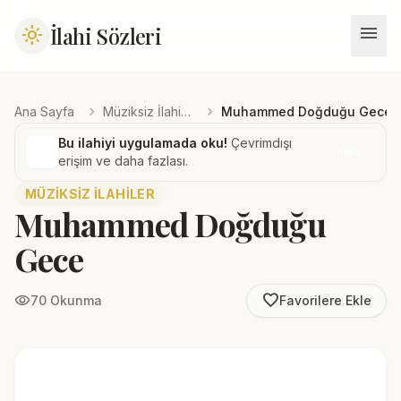
menu
İlahi Sözleri
light_mode
chevron_right
chevron_right
Ana Sayfa
Müziksiz İlahiler
Muhammed Doğduğu Gece
Bu ilahiyi uygulamada oku!
Çevrimdışı
İndir
erişim ve daha fazlası.
MÜZIKSIZ İLAHILER
Muhammed Doğduğu
Gece
favorite_border
visibility
70 Okunma
Favorilere Ekle