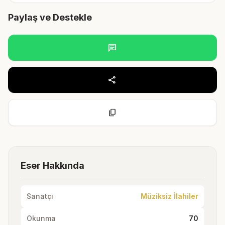
Paylaş ve Destekle
chat
share
content_copy
Eser Hakkında
Sanatçı
Müziksiz İlahiler
Okunma
70