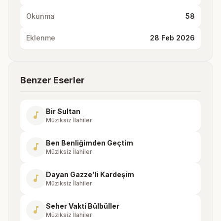
Okunma
58
Eklenme
28 Feb 2026
Benzer Eserler
Bir Sultan
music_note
Müziksiz İlahiler
Ben Benliğimden Geçtim
music_note
Müziksiz İlahiler
Dayan Gazze'li Kardeşim
music_note
Müziksiz İlahiler
Seher Vakti Bülbüller
music_note
Müziksiz İlahiler