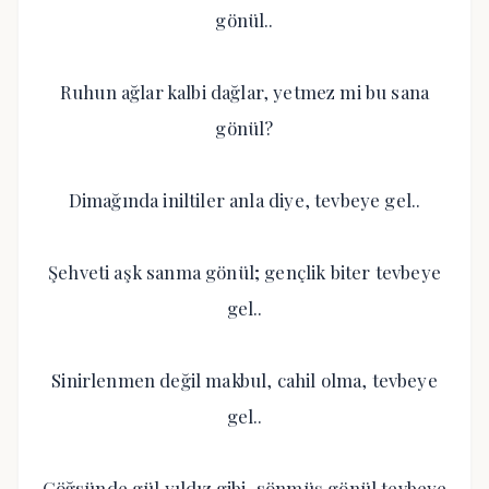
gönül..
Ruhun ağlar kalbi dağlar, yetmez mi bu sana
gönül?
Dimağında iniltiler anla diye, tevbeye gel..
Şehveti aşk sanma gönül; gençlik biter tevbeye
gel..
Sinirlenmen değil makbul, cahil olma, tevbeye
gel..
Göğsünde gül yıldız gibi, sönmüş gönül tevbeye