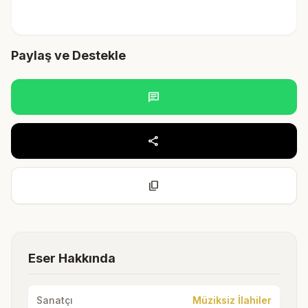
Paylaş ve Destekle
chat
share
content_copy
Eser Hakkında
Sanatçı
Müziksiz İlahiler