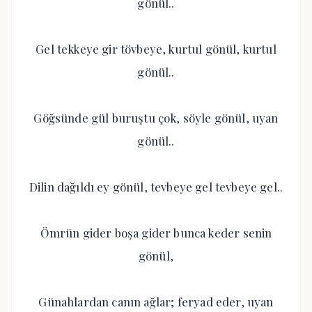
gönül..
Gel tekkeye gir tövbeye, kurtul gönül, kurtul
gönül..
Göğsünde gül buruştu çok, söyle gönül, uyan
gönül..
Dilin dağıldı ey gönül, tevbeye gel tevbeye gel..
Ömrün gider boşa gider bunca keder senin
gönül,
Günahlardan canın ağlar; feryad eder, uyan