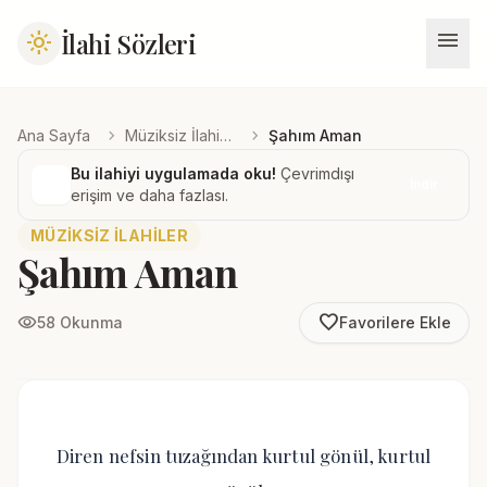
menu
İlahi Sözleri
light_mode
chevron_right
chevron_right
Ana Sayfa
Müziksiz İlahiler
Şahım Aman
Bu ilahiyi uygulamada oku!
Çevrimdışı
İndir
erişim ve daha fazlası.
MÜZIKSIZ İLAHILER
Şahım Aman
favorite_border
visibility
58 Okunma
Favorilere Ekle
Diren nefsin tuzağından kurtul gönül, kurtul