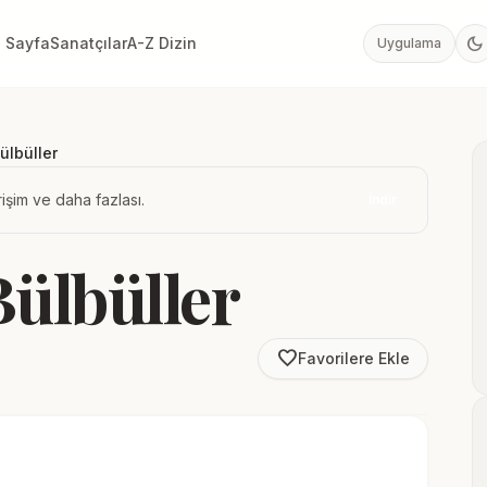
dark_mode
 Sayfa
Sanatçılar
A-Z Dizin
Uygulama
ülbüller
işim ve daha fazlası.
İndir
Bülbüller
favorite_border
Favorilere Ekle