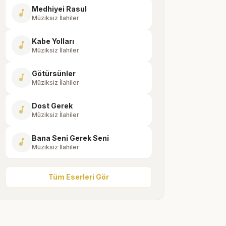
Medhiyei Rasul
music_note
Müziksiz İlahiler
Kabe Yolları
music_note
Müziksiz İlahiler
Götürsünler
music_note
Müziksiz İlahiler
Dost Gerek
music_note
Müziksiz İlahiler
Bana Seni Gerek Seni
music_note
Müziksiz İlahiler
Tüm Eserleri Gör