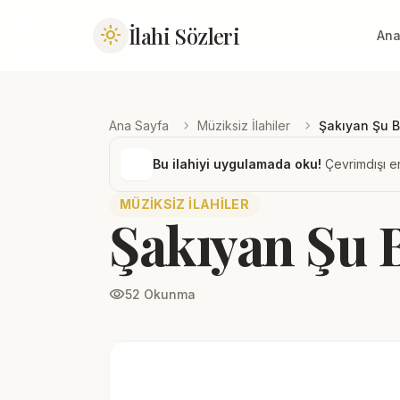
İlahi Sözleri
light_mode
Ana
chevron_right
chevron_right
Ana Sayfa
Müziksiz İlahiler
Şakıyan Şu B
Bu ilahiyi uygulamada oku!
Çevrimdışı er
MÜZIKSIZ İLAHILER
Şakıyan Şu 
visibility
52 Okunma