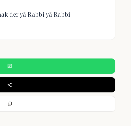
mak der yâ Rabbi yâ Rabbi
chat
share
content_copy