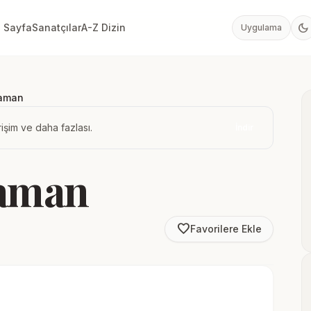
dark_mode
 Sayfa
Sanatçılar
A-Z Dizin
Uygulama
Zaman
işim ve daha fazlası.
İndir
Zaman
favorite_border
Favorilere Ekle