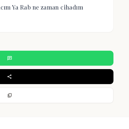
acım Ya Rab ne zaman cihadım
chat
share
content_copy