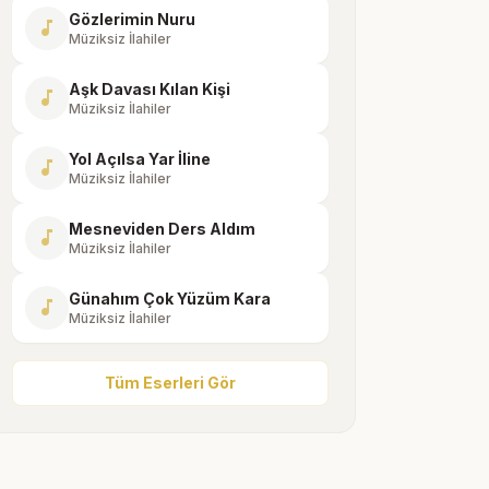
Gözlerimin Nuru
music_note
Müziksiz İlahiler
Aşk Davası Kılan Kişi
music_note
Müziksiz İlahiler
Yol Açılsa Yar İline
music_note
Müziksiz İlahiler
Mesneviden Ders Aldım
music_note
Müziksiz İlahiler
Günahım Çok Yüzüm Kara
music_note
Müziksiz İlahiler
Tüm Eserleri Gör