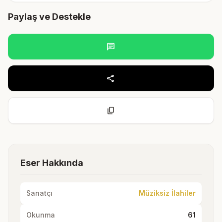
Paylaş ve Destekle
chat
share
content_copy
Eser Hakkında
Sanatçı
Müziksiz İlahiler
Okunma
61