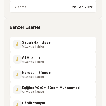
Eklenme
28 Feb 2026
Benzer Eserler
Segah Hamdiyye
music_note
Müziksiz İlahiler
Af Allahım
music_note
Müziksiz İlahiler
Nerdesin Efendim
music_note
Müziksiz İlahiler
Eşiğine Yüzüm Sürem Muhammed
music_note
Müziksiz İlahiler
Gönül Yanıyor
music_note