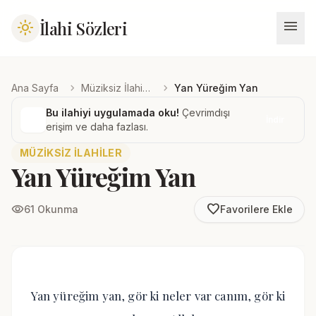
menu
İlahi Sözleri
light_mode
chevron_right
chevron_right
Ana Sayfa
Müziksiz İlahiler
Yan Yüreğim Yan
Bu ilahiyi uygulamada oku!
Çevrimdışı
İndir
erişim ve daha fazlası.
MÜZIKSIZ İLAHILER
Yan Yüreğim Yan
favorite_border
visibility
61 Okunma
Favorilere Ekle
Yan yüreğim yan, gör ki neler var canım, gör ki