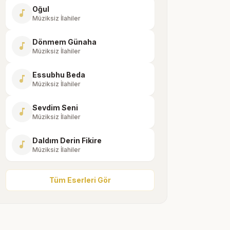
Oğul
music_note
Müziksiz İlahiler
Dönmem Günaha
music_note
Müziksiz İlahiler
Essubhu Beda
music_note
Müziksiz İlahiler
Sevdim Seni
music_note
Müziksiz İlahiler
Daldım Derin Fikire
music_note
Müziksiz İlahiler
Tüm Eserleri Gör