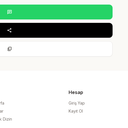
chat
share
content_copy
Hesap
yfa
Giriş Yap
ar
Kayıt Ol
k Dizin