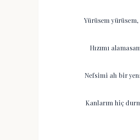
Yürüsem yürüsem,
Hızımı alamasam
Nefsimi ah bir ye
Kanlarım hiç durm