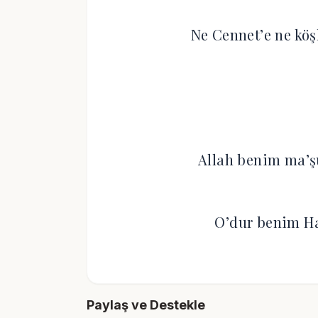
Ne Cennet’e ne köş
Allah benim ma’ş
O’dur benim Hal
Paylaş ve Destekle