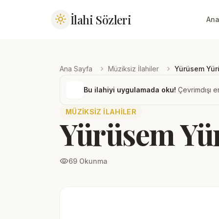
İlahi Sözleri
light_mode
Ana
chevron_right
chevron_right
Ana Sayfa
Müziksiz İlahiler
Yürüsem Yü
Bu ilahiyi uygulamada oku!
Çevrimdışı er
MÜZIKSIZ İLAHILER
Yürüsem Yü
visibility
69 Okunma