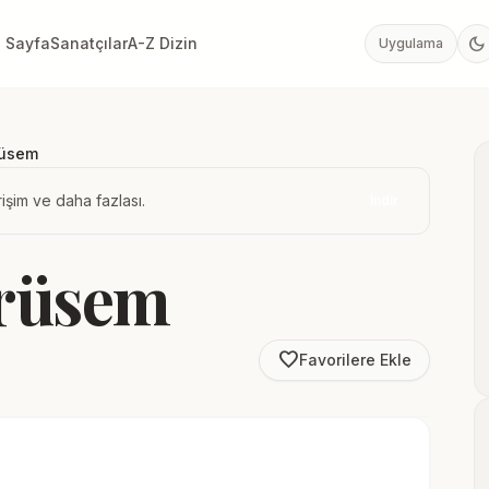
dark_mode
 Sayfa
Sanatçılar
A-Z Dizin
Uygulama
rüsem
işim ve daha fazlası.
İndir
rüsem
favorite_border
Favorilere Ekle