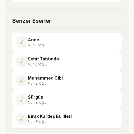
Benzer Eserler
Anne
music_note
Nuh Eroğlu
Şehit Tahtında
music_note
Nuh Eroğlu
Muhammed Gibi
music_note
Nuh Eroğlu
Sürgün
music_note
Nuh Eroğlu
Bırak Kardeş Bu İlleri
music_note
Nuh Eroğlu