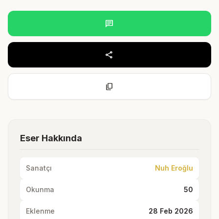
chat
share
content_copy
Eser Hakkında
Sanatçı
Nuh Eroğlu
Okunma
50
Eklenme
28 Feb 2026