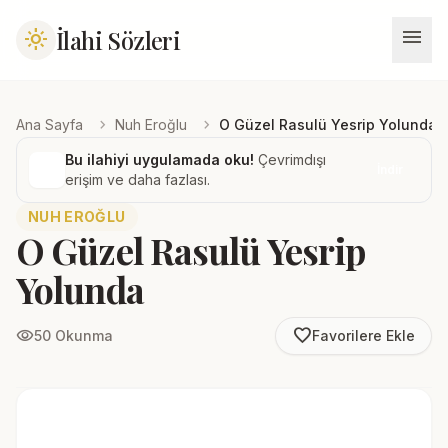
menu
İlahi Sözleri
light_mode
chevron_right
chevron_right
Ana Sayfa
Nuh Eroğlu
O Güzel Rasulü Yesrip Yolunda
Bu ilahiyi uygulamada oku!
Çevrimdışı
İndir
erişim ve daha fazlası.
NUH EROĞLU
O Güzel Rasulü Yesrip
Yolunda
favorite_border
visibility
50 Okunma
Favorilere Ekle