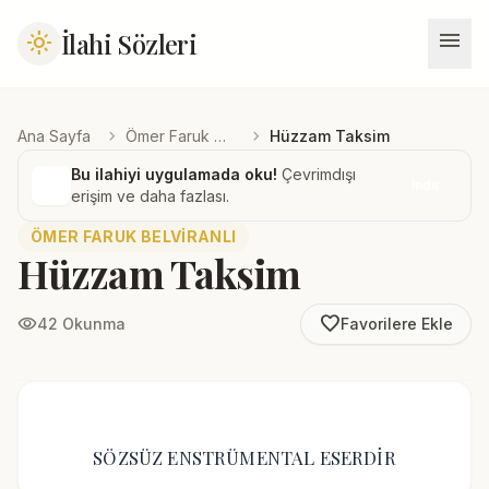
menu
İlahi Sözleri
light_mode
chevron_right
chevron_right
Ana Sayfa
Ömer Faruk Belviranlı
Hüzzam Taksim
Bu ilahiyi uygulamada oku!
Çevrimdışı
İndir
erişim ve daha fazlası.
ÖMER FARUK BELVIRANLI
Hüzzam Taksim
favorite_border
visibility
42 Okunma
Favorilere Ekle
SÖZSÜZ ENSTRÜMENTAL ESERDİR