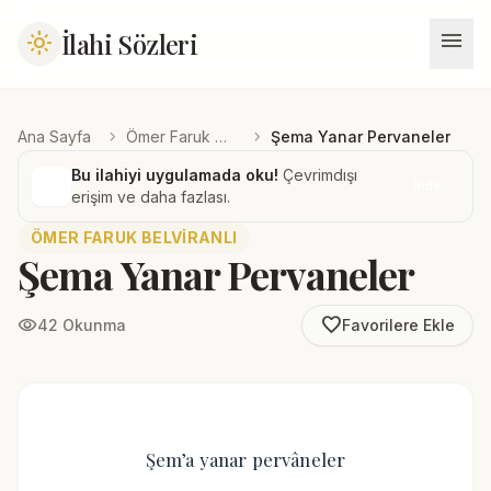
menu
İlahi Sözleri
light_mode
chevron_right
chevron_right
Ana Sayfa
Ömer Faruk Belviranlı
Şema Yanar Pervaneler
Bu ilahiyi uygulamada oku!
Çevrimdışı
İndir
erişim ve daha fazlası.
ÖMER FARUK BELVIRANLI
Şema Yanar Pervaneler
favorite_border
visibility
42 Okunma
Favorilere Ekle
Şem’a yanar pervâneler