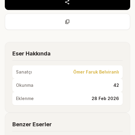
share
content_copy
Eser Hakkında
Sanatçı
Ömer Faruk Belviranlı
Okunma
42
Eklenme
28 Feb 2026
Benzer Eserler