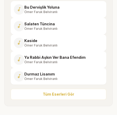
Bu Dervişlik Yoluna
music_note
Ömer Faruk Belviranlı
Salaten Tüncina
music_note
Ömer Faruk Belviranlı
Kaside
music_note
Ömer Faruk Belviranlı
Ya Rabbi Aşkın Ver Bana Efendim
music_note
Ömer Faruk Belviranlı
Durmaz Lisanım
music_note
Ömer Faruk Belviranlı
Tüm Eserleri Gör