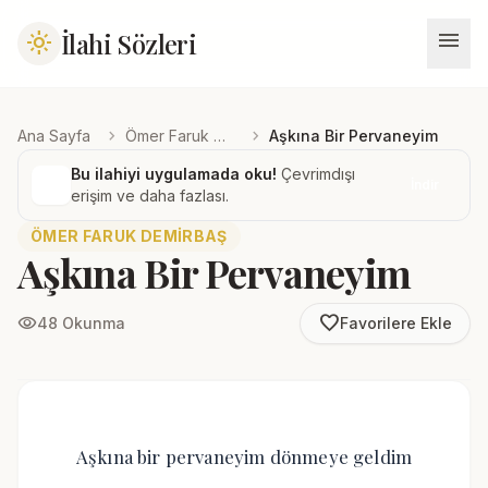
menu
İlahi Sözleri
light_mode
chevron_right
chevron_right
Ana Sayfa
Ömer Faruk Demirbaş
Aşkına Bir Pervaneyim
Bu ilahiyi uygulamada oku!
Çevrimdışı
İndir
erişim ve daha fazlası.
ÖMER FARUK DEMIRBAŞ
Aşkına Bir Pervaneyim
favorite_border
visibility
48 Okunma
Favorilere Ekle
Aşkına bir pervaneyim dönmeye geldim