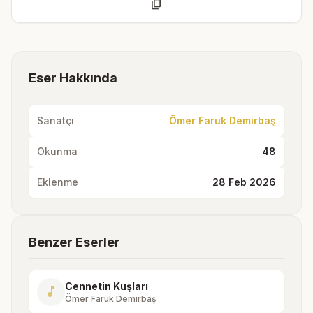
content_copy
Eser Hakkında
Sanatçı
Ömer Faruk Demirbaş
Okunma
48
Eklenme
28 Feb 2026
Benzer Eserler
Cennetin Kuşları
music_note
Ömer Faruk Demirbaş