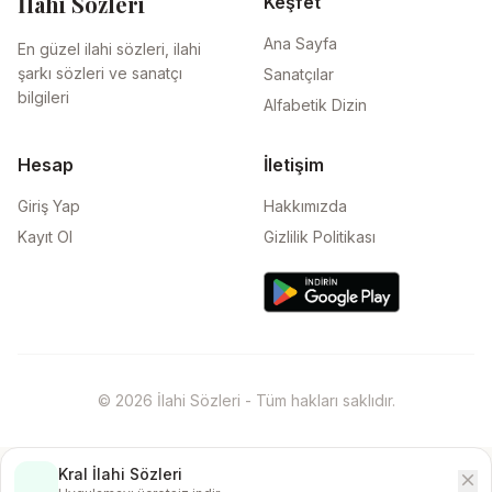
İlahi Sözleri
Keşfet
Ana Sayfa
En güzel ilahi sözleri, ilahi
şarkı sözleri ve sanatçı
Sanatçılar
bilgileri
Alfabetik Dizin
Hesap
İletişim
Giriş Yap
Hakkımızda
Kayıt Ol
Gizlilik Politikası
© 2026 İlahi Sözleri - Tüm hakları saklıdır.
Kral İlahi Sözleri
close
İndir