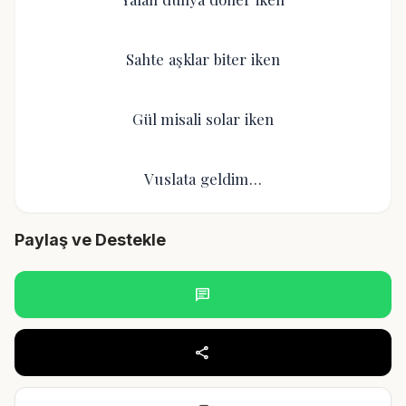
Sahte aşklar biter iken
Gül misali solar iken
Vuslata geldim…
Paylaş ve Destekle
chat
share