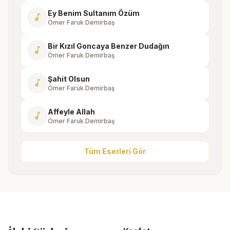
Ey Benim Sultanım Özüm
music_note
Ömer Faruk Demirbaş
Bir Kızıl Goncaya Benzer Dudağın
music_note
Ömer Faruk Demirbaş
Şahit Olsun
music_note
Ömer Faruk Demirbaş
Affeyle Allah
music_note
Ömer Faruk Demirbaş
Tüm Eserleri Gör