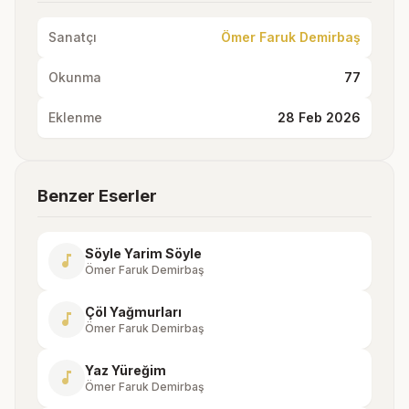
Sanatçı
Ömer Faruk Demirbaş
Okunma
77
Eklenme
28 Feb 2026
Benzer Eserler
Söyle Yarim Söyle
music_note
Ömer Faruk Demirbaş
Çöl Yağmurları
music_note
Ömer Faruk Demirbaş
Yaz Yüreğim
music_note
Ömer Faruk Demirbaş