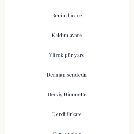
Benim biçare
Kaldım avare
Yürek pür yare
Derman sendedir
Derviş Himmet’e
Derdi firkate
Çare vuslata