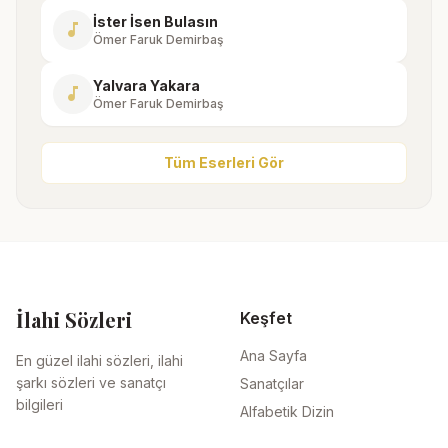
İster İsen Bulasın
music_note
Ömer Faruk Demirbaş
Yalvara Yakara
music_note
Ömer Faruk Demirbaş
Tüm Eserleri Gör
İlahi Sözleri
Keşfet
Ana Sayfa
En güzel ilahi sözleri, ilahi
şarkı sözleri ve sanatçı
Sanatçılar
bilgileri
Alfabetik Dizin