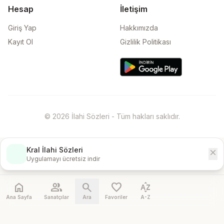
Hesap
İletişim
Giriş Yap
Hakkımızda
Kayıt Ol
Gizlilik Politikası
© 2026 İlahi Sözleri - Tüm hakları saklıdır.
Kral İlahi Sözleri
close
İndir
Uygulamayı ücretsiz indir
home
people
search
favorite
sort_by_alpha
Ana Sayfa
Sanatçılar
Ara
Favoriler
A-Z