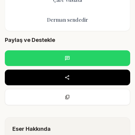
Derman sendedir
Paylaş ve Destekle
chat
share
content_copy
Eser Hakkında