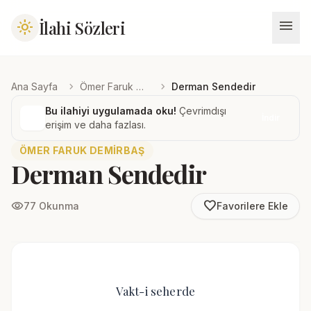
menu
İlahi Sözleri
light_mode
chevron_right
chevron_right
Ana Sayfa
Ömer Faruk Demirbaş
Derman Sendedir
Bu ilahiyi uygulamada oku!
Çevrimdışı
İndir
erişim ve daha fazlası.
ÖMER FARUK DEMIRBAŞ
Derman Sendedir
favorite_border
visibility
77 Okunma
Favorilere Ekle
Vakt-i seherde