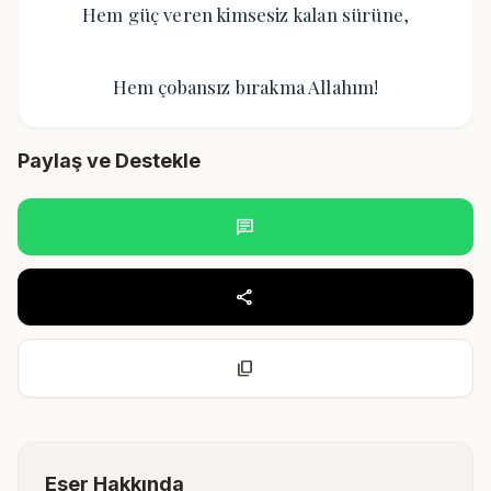
Hem güç veren kimsesiz kalan sürüne,
Hem çobansız bırakma Allahım!
Paylaş ve Destekle
chat
share
content_copy
Eser Hakkında