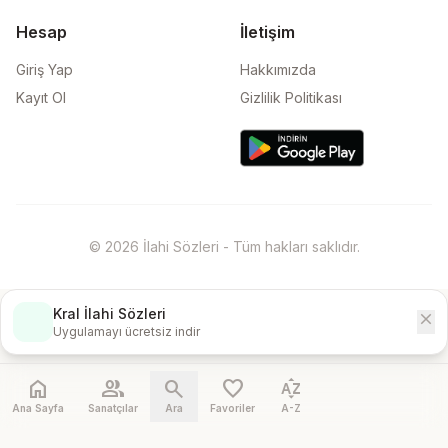
Hesap
İletişim
Giriş Yap
Hakkımızda
Kayıt Ol
Gizlilik Politikası
© 2026 İlahi Sözleri - Tüm hakları saklıdır.
Kral İlahi Sözleri
close
İndir
Uygulamayı ücretsiz indir
home
people
search
favorite
sort_by_alpha
Ana Sayfa
Sanatçılar
Ara
Favoriler
A-Z