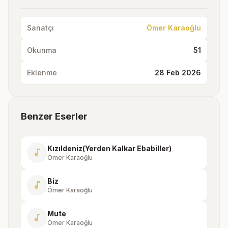
Sanatçı
Ömer Karaoğlu
Okunma
51
Eklenme
28 Feb 2026
Benzer Eserler
Kızıldeniz(Yerden Kalkar Ebabiller)
music_note
Ömer Karaoğlu
Biz
music_note
Ömer Karaoğlu
Mute
music_note
Ömer Karaoğlu