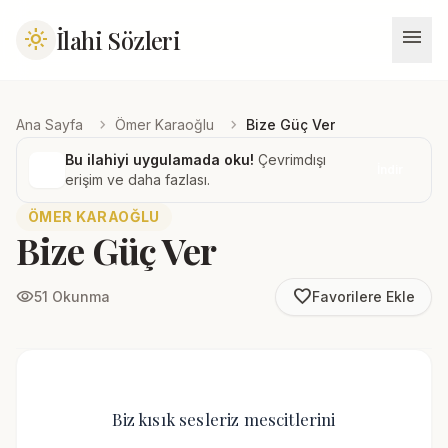
menu
İlahi Sözleri
light_mode
chevron_right
chevron_right
Ana Sayfa
Ömer Karaoğlu
Bize Güç Ver
Bu ilahiyi uygulamada oku!
Çevrimdışı
İndir
erişim ve daha fazlası.
ÖMER KARAOĞLU
Bize Güç Ver
favorite_border
visibility
51 Okunma
Favorilere Ekle
Biz kısık sesleriz mescitlerini