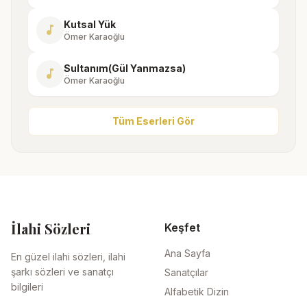
Kutsal Yük
music_note
Ömer Karaoğlu
Sultanım(Gül Yanmazsa)
music_note
Ömer Karaoğlu
Tüm Eserleri Gör
İlahi Sözleri
Keşfet
Ana Sayfa
En güzel ilahi sözleri, ilahi
şarkı sözleri ve sanatçı
Sanatçılar
bilgileri
Alfabetik Dizin