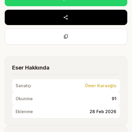
share
content_copy
Eser Hakkında
Sanatçı
Ömer Karaoğlu
Okunma
91
Eklenme
28 Feb 2026