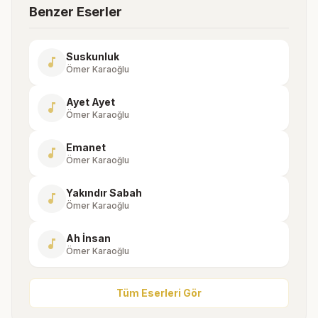
Benzer Eserler
Suskunluk
music_note
Ömer Karaoğlu
Ayet Ayet
music_note
Ömer Karaoğlu
Emanet
music_note
Ömer Karaoğlu
Yakındır Sabah
music_note
Ömer Karaoğlu
Ah İnsan
music_note
Ömer Karaoğlu
Tüm Eserleri Gör