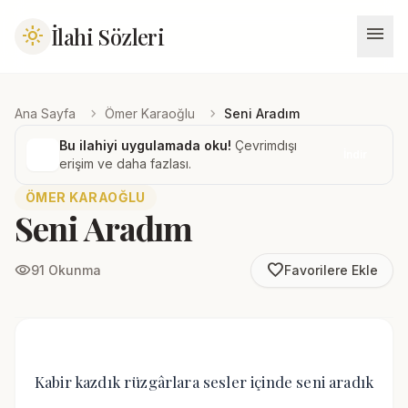
menu
İlahi Sözleri
light_mode
chevron_right
chevron_right
Ana Sayfa
Ömer Karaoğlu
Seni Aradım
Bu ilahiyi uygulamada oku!
Çevrimdışı
İndir
erişim ve daha fazlası.
ÖMER KARAOĞLU
Seni Aradım
favorite_border
visibility
91 Okunma
Favorilere Ekle
Kabir kazdık rüzgârlara sesler içinde seni aradık