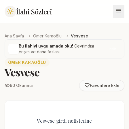
menu
İlahi Sözleri
light_mode
chevron_right
chevron_right
Ana Sayfa
Ömer Karaoğlu
Vesvese
Bu ilahiyi uygulamada oku!
Çevrimdışı
İndir
erişim ve daha fazlası.
ÖMER KARAOĞLU
Vesvese
favorite_border
visibility
90 Okunma
Favorilere Ekle
Vesvese girdi nefislerine