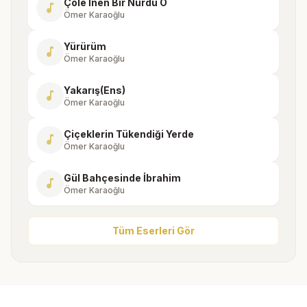
Çöle İnen Bir Nurdu O
music_note
Ömer Karaoğlu
Yürürüm
music_note
Ömer Karaoğlu
Yakarış(Ens)
music_note
Ömer Karaoğlu
Çiçeklerin Tükendiği Yerde
music_note
Ömer Karaoğlu
Gül Bahçesinde İbrahim
music_note
Ömer Karaoğlu
Tüm Eserleri Gör