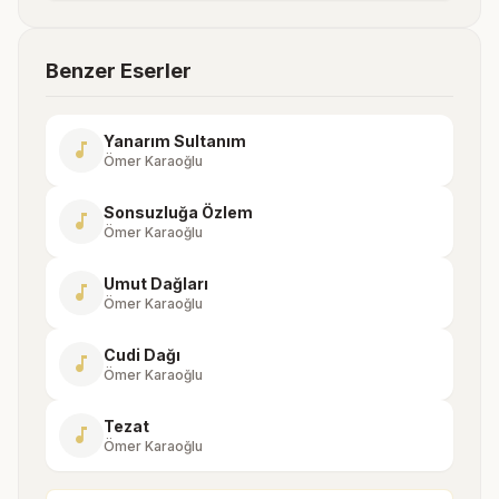
Benzer Eserler
Yanarım Sultanım
music_note
Ömer Karaoğlu
Sonsuzluğa Özlem
music_note
Ömer Karaoğlu
Umut Dağları
music_note
Ömer Karaoğlu
Cudi Dağı
music_note
Ömer Karaoğlu
Tezat
music_note
Ömer Karaoğlu