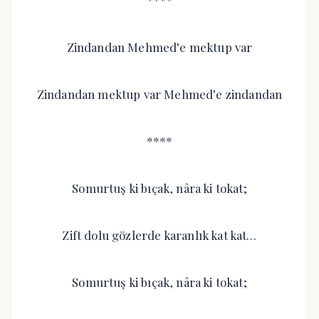
****
Zindandan Mehmed’e mektup var
Zindandan mektup var Mehmed’e zindandan
****
Somurtuş ki bıçak, nâra ki tokat;
Zift dolu gözlerde karanlık kat kat…
Somurtuş ki bıçak, nâra ki tokat;