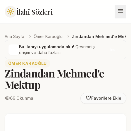
menu
İlahi Sözleri
light_mode
chevron_right
chevron_right
Ana Sayfa
Ömer Karaoğlu
Zindandan Mehmed'e Mekt
Bu ilahiyi uygulamada oku!
Çevrimdışı
İndir
erişim ve daha fazlası.
ÖMER KARAOĞLU
Zindandan Mehmed'e
Mektup
favorite_border
visibility
66 Okunma
Favorilere Ekle