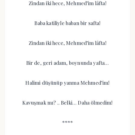
Zindan iki hece, Mehmed’im lâfta!
Baba katiliyle baban bir safta!
Zindan iki hece, Mehmed’im lâfta!
Bir de, geri adam, boynunda yafta…
Halimi düşünüp yanma Mehmed’im!
Kavuşmak mı? .. Belki… Daha ölmedim!
****