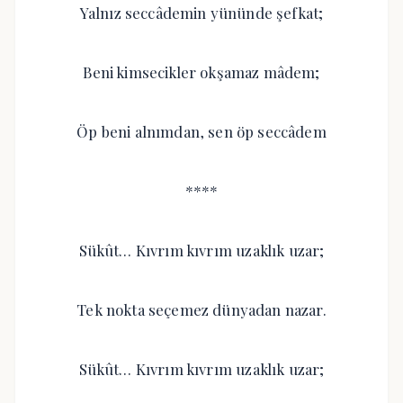
Yalnız seccâdemin yününde şefkat;
Beni kimsecikler okşamaz mâdem;
Öp beni alnımdan, sen öp seccâdem
****
Sükût… Kıvrım kıvrım uzaklık uzar;
Tek nokta seçemez dünyadan nazar.
Sükût… Kıvrım kıvrım uzaklık uzar;