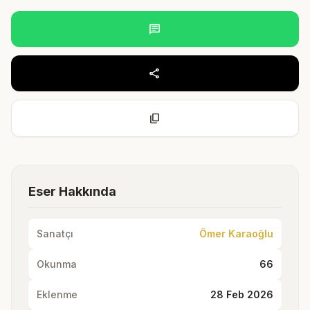
chat
share
content_copy
Eser Hakkında
Sanatçı
Ömer Karaoğlu
Okunma
66
Eklenme
28 Feb 2026