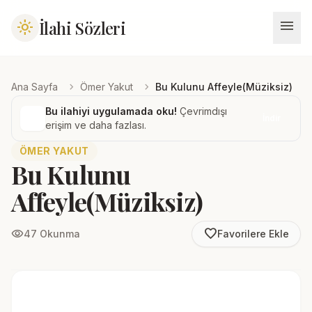
menu
İlahi Sözleri
light_mode
chevron_right
chevron_right
Ana Sayfa
Ömer Yakut
Bu Kulunu Affeyle(Müziksiz)
Bu ilahiyi uygulamada oku!
Çevrimdışı
İndir
erişim ve daha fazlası.
ÖMER YAKUT
Bu Kulunu
Affeyle(Müziksiz)
favorite_border
visibility
47 Okunma
Favorilere Ekle