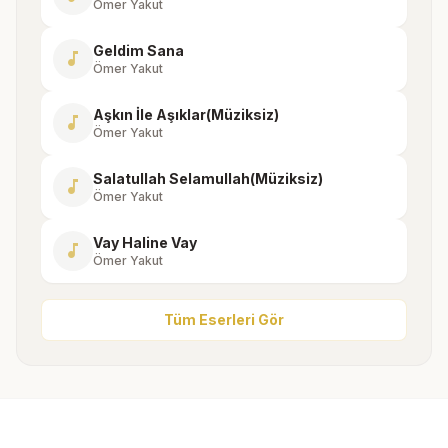
Ömer Yakut
Geldim Sana
music_note
Ömer Yakut
Aşkın İle Aşıklar(Müziksiz)
music_note
Ömer Yakut
Salatullah Selamullah(Müziksiz)
music_note
Ömer Yakut
Vay Haline Vay
music_note
Ömer Yakut
Tüm Eserleri Gör