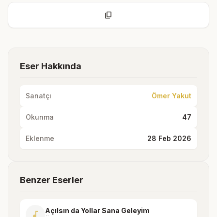
content_copy
Eser Hakkında
Sanatçı
Ömer Yakut
Okunma
47
Eklenme
28 Feb 2026
Benzer Eserler
Açılsın da Yollar Sana Geleyim
music_note