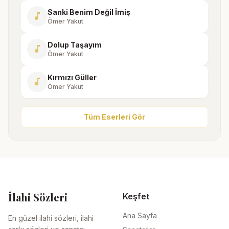
Sanki Benim Değil İmiş
music_note
Ömer Yakut
Dolup Taşayım
music_note
Ömer Yakut
Kırmızı Güller
music_note
Ömer Yakut
Tüm Eserleri Gör
İlahi Sözleri
Keşfet
Ana Sayfa
En güzel ilahi sözleri, ilahi