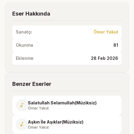
Eser Hakkında
Sanatçı
Ömer Yakut
Okunma
81
Eklenme
28 Feb 2026
Benzer Eserler
Salatullah Selamullah(Müziksiz)
music_note
Ömer Yakut
Aşkın İle Aşıklar(Müziksiz)
music_note
Ömer Yakut