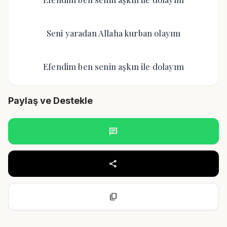
Seni yaradan Allaha kurban olayım
Efendim ben senin aşkın ile dolayım
Paylaş ve Destekle
chat
share
content_copy