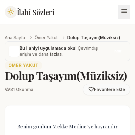
menu
İlahi Sözleri
light_mode
chevron_right
chevron_right
Ana Sayfa
Ömer Yakut
Dolup Taşayım(Müziksiz)
Bu ilahiyi uygulamada oku!
Çevrimdışı
İndir
erişim ve daha fazlası.
ÖMER YAKUT
Dolup Taşayım(Müziksiz)
favorite_border
visibility
81 Okunma
Favorilere Ekle
Benim gönlüm Mekke Medine’ye hayrandır