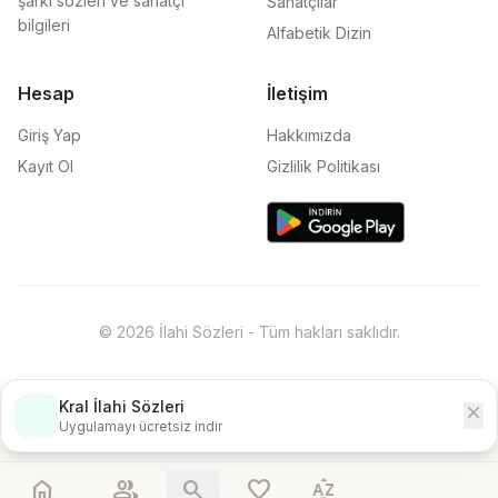
şarkı sözleri ve sanatçı
Sanatçılar
bilgileri
Alfabetik Dizin
Hesap
İletişim
Giriş Yap
Hakkımızda
Kayıt Ol
Gizlilik Politikası
© 2026 İlahi Sözleri - Tüm hakları saklıdır.
Kral İlahi Sözleri
close
İndir
Uygulamayı ücretsiz indir
home
people
search
favorite
sort_by_alpha