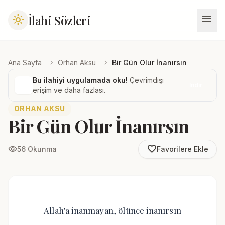
menu
İlahi Sözleri
light_mode
chevron_right
chevron_right
Ana Sayfa
Orhan Aksu
Bir Gün Olur İnanırsın
Bu ilahiyi uygulamada oku!
Çevrimdışı
İndir
erişim ve daha fazlası.
ORHAN AKSU
Bir Gün Olur İnanırsın
favorite_border
visibility
56 Okunma
Favorilere Ekle
Allah’a inanmayan, ölünce inanırsın