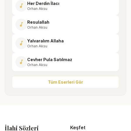
Her Derdin İlacı
music_note
Orhan Aksu
Resulallah
music_note
Orhan Aksu
Yalvaralım Allaha
music_note
Orhan Aksu
Cevher Pula Satılmaz
music_note
Orhan Aksu
Tüm Eserleri Gör
İlahi Sözleri
Keşfet