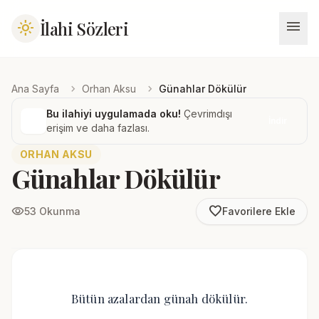
menu
İlahi Sözleri
light_mode
chevron_right
chevron_right
Ana Sayfa
Orhan Aksu
Günahlar Dökülür
Bu ilahiyi uygulamada oku!
Çevrimdışı
İndir
erişim ve daha fazlası.
ORHAN AKSU
Günahlar Dökülür
favorite_border
visibility
53 Okunma
Favorilere Ekle
Bütün azalardan günah dökülür.