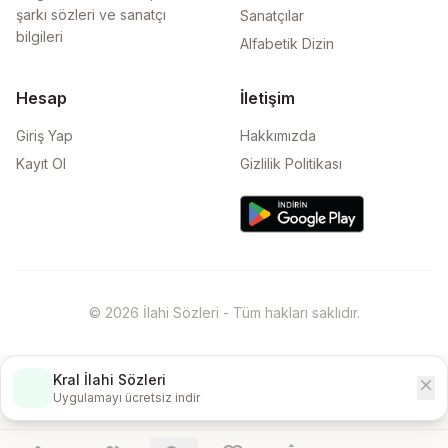
şarkı sözleri ve sanatçı
Sanatçılar
bilgileri
Alfabetik Dizin
Hesap
İletişim
Giriş Yap
Hakkımızda
Kayıt Ol
Gizlilik Politikası
© 2026 İlahi Sözleri - Tüm hakları saklıdır.
Kral İlahi Sözleri
close
İndir
Uygulamayı ücretsiz indir