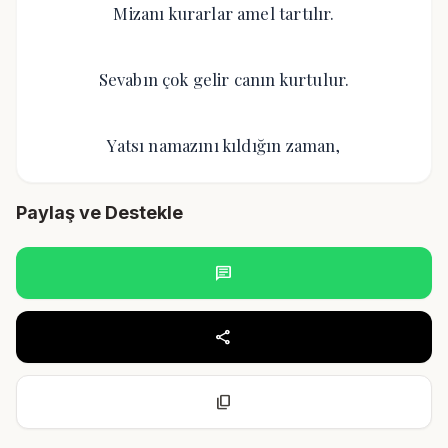
Mizanı kurarlar amel tartılır.
Sevabın çok gelir canın kurtulur.
Yatsı namazını kıldığın zaman,
Paylaş ve Destekle
chat
share
content_copy