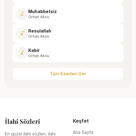
Muhabbetsiz
music_note
Orhan Aksu
Resulallah
music_note
Orhan Aksu
Kabir
music_note
Orhan Aksu
Tüm Eserleri Gör
İlahi Sözleri
Keşfet
Ana Sayfa
En güzel ilahi sözleri, ilahi