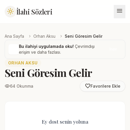
menu
İlahi Sözleri
light_mode
chevron_right
chevron_right
Ana Sayfa
Orhan Aksu
Seni Göresim Gelir
Bu ilahiyi uygulamada oku!
Çevrimdışı
İndir
erişim ve daha fazlası.
ORHAN AKSU
Seni Göresim Gelir
favorite_border
visibility
64 Okunma
Favorilere Ekle
Ey dost senin yoluna