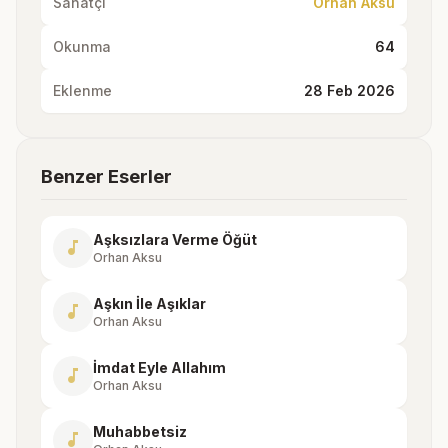
Sanatçı
Orhan Aksu
Okunma
64
Eklenme
28 Feb 2026
Benzer Eserler
Aşksızlara Verme Öğüt
music_note
Orhan Aksu
Aşkın İle Aşıklar
music_note
Orhan Aksu
İmdat Eyle Allahım
music_note
Orhan Aksu
Muhabbetsiz
music_note