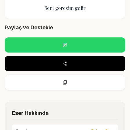
Seni göresim gelir
Paylaş ve Destekle
chat
share
content_copy
Eser Hakkında