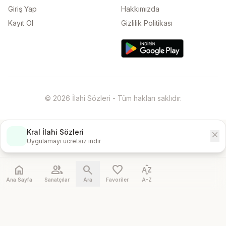
Giriş Yap
Hakkımızda
Kayıt Ol
Gizlilik Politikası
© 2026 İlahi Sözleri - Tüm hakları saklıdır.
Kral İlahi Sözleri
close
İndir
Uygulamayı ücretsiz indir
home
people
search
favorite
sort_by_alpha
Ana Sayfa
Sanatçılar
Ara
Favoriler
A-Z