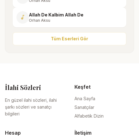
Orhan Aksu
Allah De Kalbim Allah De
music_note
Orhan Aksu
Tüm Eserleri Gör
İlahi Sözleri
Keşfet
Ana Sayfa
En güzel ilahi sözleri, ilahi
şarkı sözleri ve sanatçı
Sanatçılar
bilgileri
Alfabetik Dizin
Hesap
İletişim