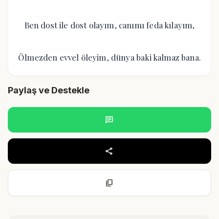
Ben dost ile dost olayım, canımı feda kılayım,
Ölmezden evvel öleyim, dünya baki kalmaz bana.
Paylaş ve Destekle
chat
share
content_copy