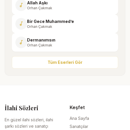
Allah Aşkı
music_note
Orhan Çakmak
Bir Gece Muhammed’e
music_note
Orhan Çakmak
Dermanımsın
music_note
Orhan Çakmak
Tüm Eserleri Gör
İlahi Sözleri
Keşfet
Ana Sayfa
En güzel ilahi sözleri, ilahi
şarkı sözleri ve sanatçı
Sanatçılar