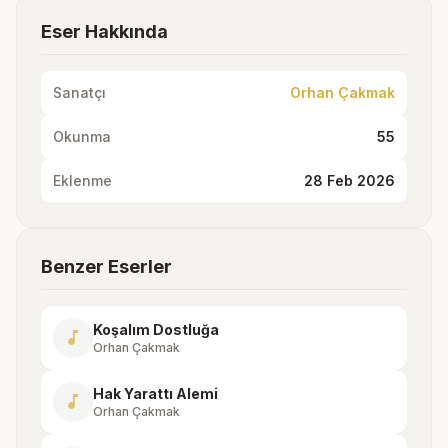
Eser Hakkında
Sanatçı
Orhan Çakmak
Okunma
55
Eklenme
28 Feb 2026
Benzer Eserler
Koşalım Dostluğa
music_note
Orhan Çakmak
Hak Yarattı Alemi
music_note
Orhan Çakmak