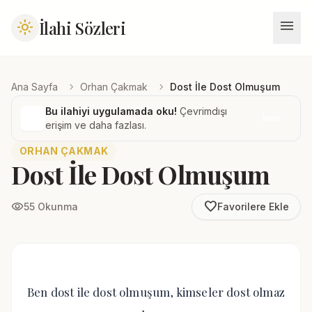
menu
İlahi Sözleri
light_mode
chevron_right
chevron_right
Ana Sayfa
Orhan Çakmak
Dost İle Dost Olmuşum
Bu ilahiyi uygulamada oku!
Çevrimdışı
İndir
erişim ve daha fazlası.
ORHAN ÇAKMAK
Dost İle Dost Olmuşum
favorite_border
visibility
55 Okunma
Favorilere Ekle
Ben dost ile dost olmuşum, kimseler dost olmaz