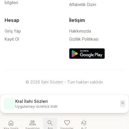
bilgileri
Alfabetik Dizin
Hesap
İletişim
Giriş Yap
Hakkımızda
Kayıt Ol
Gizlilik Politikası
© 2026 İlahi Sözleri - Tüm hakları saklıdır.
Kral İlahi Sözleri
close
İndir
Uygulamayı ücretsiz indir
home
people
search
favorite
sort_by_alpha
Ana Sayfa
Sanatçılar
Ara
Favoriler
A-Z