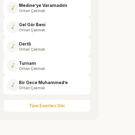
Medine’ye Varamadım
music_note
Orhan Çakmak
Gel Gör Beni
music_note
Orhan Çakmak
Dertli
music_note
Orhan Çakmak
Turnam
music_note
Orhan Çakmak
Bir Gece Muhammed’e
music_note
Orhan Çakmak
Tüm Eserleri Gör