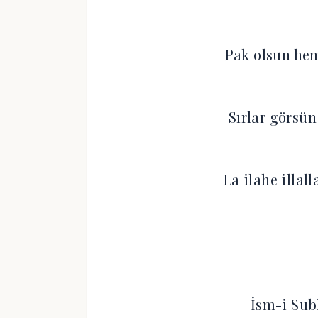
Pak olsun hem
Sırlar görsü
La ilahe illall
İsm-i Sub