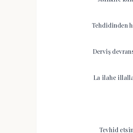
Tehdidinden hi
Derviş devran
La ilahe illall
Tevhid etsin