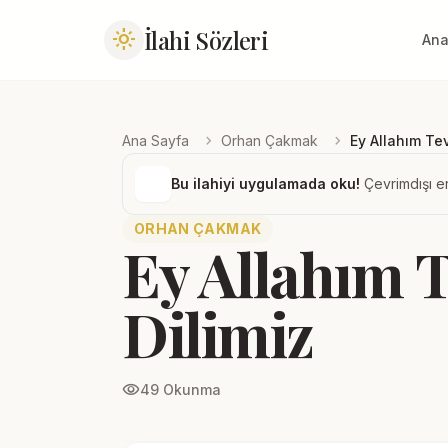
İlahi Sözleri
light_mode
Ana
chevron_right
chevron_right
Ana Sayfa
Orhan Çakmak
Ey Allahım Tev
Bu ilahiyi uygulamada oku!
Çevrimdışı er
ORHAN ÇAKMAK
Ey Allahım T
Dilimiz
visibility
49 Okunma