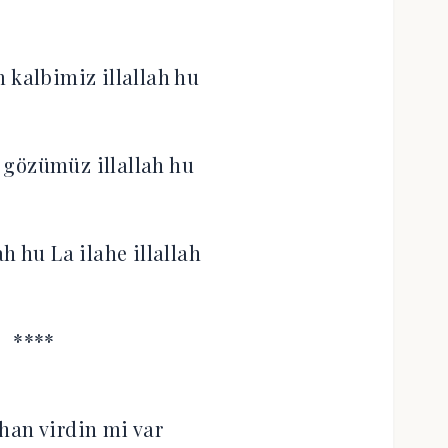
 kalbimiz illallah hu
n gözümüz illallah hu
ah hu La ilahe illallah
****
han virdin mi var