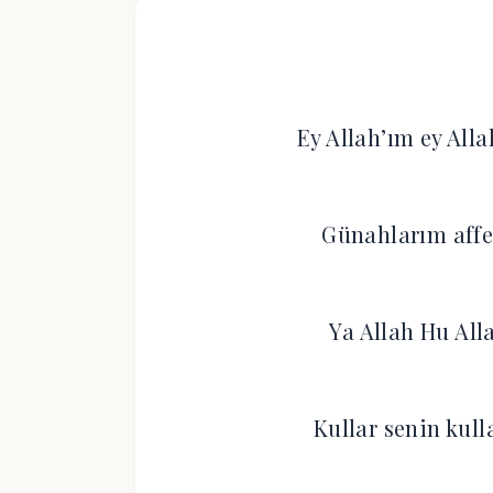
Ey Allah’ım ey All
Günahlarım affey
Ya Allah Hu All
Kullar senin kul