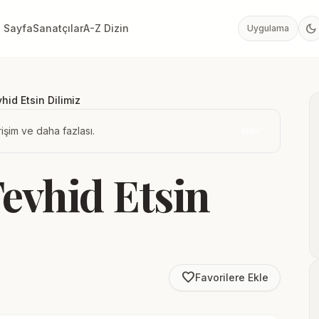
dark_mode
 Sayfa
Sanatçılar
A-Z Dizin
Uygulama
hid Etsin Dilimiz
işim ve daha fazlası.
İndir
evhid Etsin
favorite_border
Favorilere Ekle