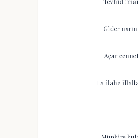
Tevhid iman
Gider narın
Açar cennet
La ilahe illall
Münkire kula