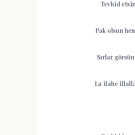
Tevhid etsin
Pak olsun hem
Sırlar görsü
La ilahe illall