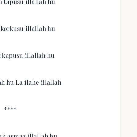
 tapusu illallah hu
 korkusu illallah hu
 kapusu illallah hu
ah hu La ilahe illallah
****
k asmaz illallah hu