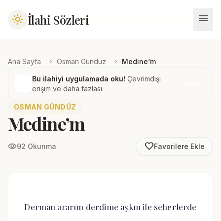
menu
İlahi Sözleri
light_mode
chevron_right
chevron_right
Ana Sayfa
Osman Gündüz
Medine’m
Bu ilahiyi uygulamada oku!
Çevrimdışı
İndir
erişim ve daha fazlası.
OSMAN GÜNDÜZ
Medine’m
favorite_border
visibility
92 Okunma
Favorilere Ekle
Derman ararım derdime aşkın ile seherlerde