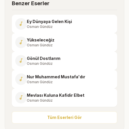
Benzer Eserler
Ey Dünyaya Gelen Kişi
music_note
Osman Gündüz
Yükseleceğiz
music_note
Osman Gündüz
Gönül Dostlarım
music_note
Osman Gündüz
Nur Muhammed Mustafa'dır
music_note
Osman Gündüz
Mevlası Kuluna Kafidir Elbet
music_note
Osman Gündüz
Tüm Eserleri Gör