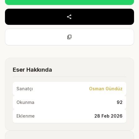
share
content_copy
Eser Hakkında
Sanatçı
Osman Gündüz
Okunma
92
Eklenme
28 Feb 2026