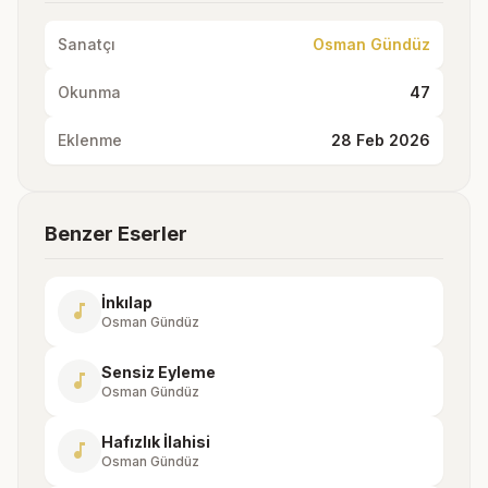
Sanatçı
Osman Gündüz
Okunma
47
Eklenme
28 Feb 2026
Benzer Eserler
İnkılap
music_note
Osman Gündüz
Sensiz Eyleme
music_note
Osman Gündüz
Hafızlık İlahisi
music_note
Osman Gündüz