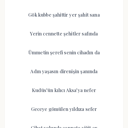
Gök kubbe şahittir yer şahit sana
Yerin cennette şehitler safında
Ümmetin şerefi senin cihadın da
Adın yaşasın direnişin şanında
Kudüs’ün kılıcı Aksa’ya nefer
Geceye gömülen yıldıza sefer
Cihat yolunda cennete yiğit er