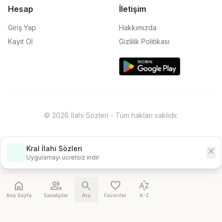
Hesap
İletişim
Giriş Yap
Hakkımızda
Kayıt Ol
Gizlilik Politikası
© 2026 İlahi Sözleri - Tüm hakları saklıdır.
Kral İlahi Sözleri
close
İndir
Uygulamayı ücretsiz indir
home
people
search
favorite
sort_by_alpha
Ana Sayfa
Sanatçılar
Ara
Favoriler
A-Z