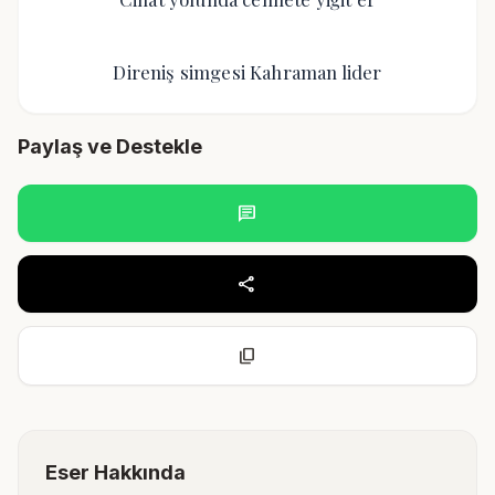
Direniş simgesi Kahraman lider
Paylaş ve Destekle
chat
share
content_copy
Eser Hakkında