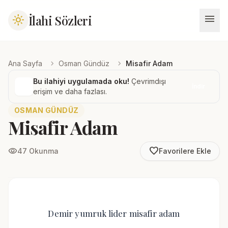
menu
İlahi Sözleri
light_mode
chevron_right
chevron_right
Ana Sayfa
Osman Gündüz
Misafir Adam
Bu ilahiyi uygulamada oku!
Çevrimdışı
İndir
erişim ve daha fazlası.
OSMAN GÜNDÜZ
Misafir Adam
favorite_border
visibility
47 Okunma
Favorilere Ekle
Demir yumruk lider misafir adam