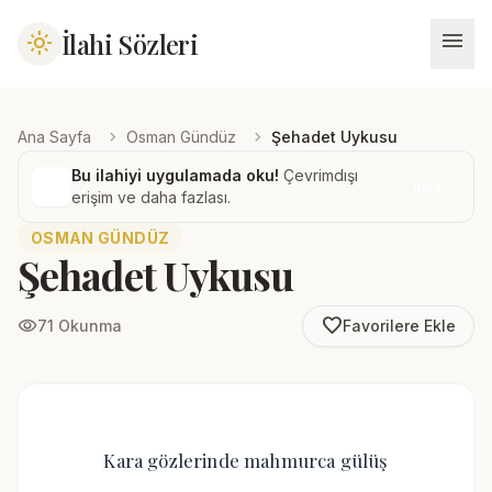
menu
İlahi Sözleri
light_mode
chevron_right
chevron_right
Ana Sayfa
Osman Gündüz
Şehadet Uykusu
Bu ilahiyi uygulamada oku!
Çevrimdışı
İndir
erişim ve daha fazlası.
OSMAN GÜNDÜZ
Şehadet Uykusu
favorite_border
visibility
71 Okunma
Favorilere Ekle
Kara gözlerinde mahmurca gülüş