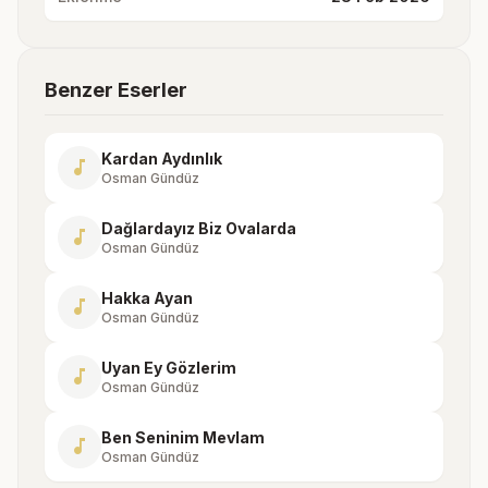
Benzer Eserler
Kardan Aydınlık
music_note
Osman Gündüz
Dağlardayız Biz Ovalarda
music_note
Osman Gündüz
Hakka Ayan
music_note
Osman Gündüz
Uyan Ey Gözlerim
music_note
Osman Gündüz
Ben Seninim Mevlam
music_note
Osman Gündüz