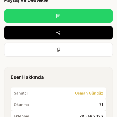
Paylaş ve Destekle
chat
share
content_copy
Eser Hakkında
Sanatçı
Osman Gündüz
Okunma
71
Eklenme
28 Feb 2026