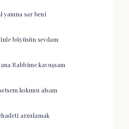
l yanına sar beni
ğinle büyüsün sevdam
 yana Rabbime kavuşsam
setsem kokunu alsam
ehadeti arzulamak