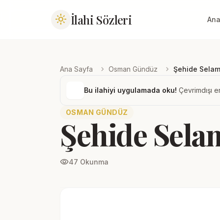
İlahi Sözleri
light_mode
Ana
chevron_right
chevron_right
Ana Sayfa
Osman Gündüz
Şehide Sela
Bu ilahiyi uygulamada oku!
Çevrimdışı er
OSMAN GÜNDÜZ
Şehide Sel
visibility
47 Okunma