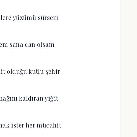
rlere yüzümü sürsem
sem sana can olsam
t olduğu kutlu şehir
ağını kaldıran yiğit
mak ister her mücahit