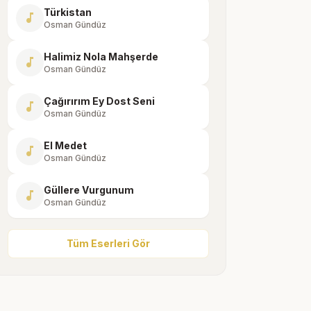
Türkistan
music_note
Osman Gündüz
Halimiz Nola Mahşerde
music_note
Osman Gündüz
Çağırırım Ey Dost Seni
music_note
Osman Gündüz
El Medet
music_note
Osman Gündüz
Güllere Vurgunum
music_note
Osman Gündüz
Tüm Eserleri Gör