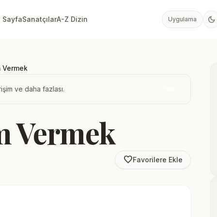
dark_mode
 Sayfa
Sanatçılar
A-Z Dizin
Uygulama
m Vermek
işim ve daha fazlası.
İndir
am Vermek
favorite_border
Favorilere Ekle