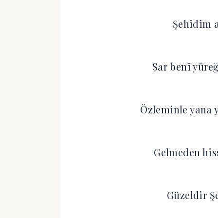
Şehidim a
Sar beni yüre
Özleminle yana
Gelmeden his
Güzeldir Ş