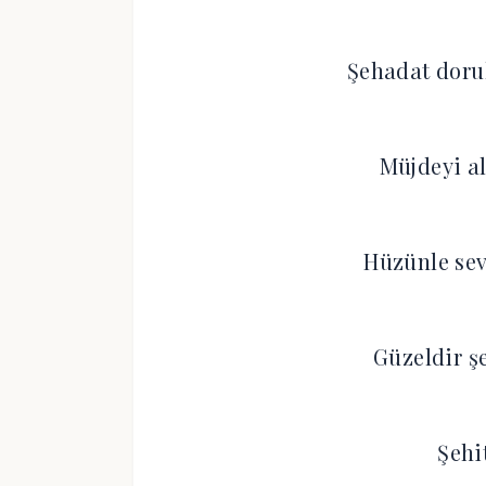
Şehadat doru
Müjdeyi al
Hüzünle sev
Güzeldir ş
Şehi