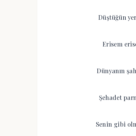
Düştüğün ye
Erisem eri
Dünyanın şahi
Şehadet parm
Senin gibi ol