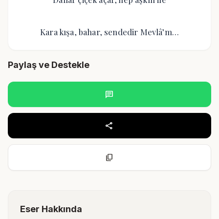
Kara kışa, bahar, sendedir Mevlâ’m…
Paylaş ve Destekle
chat
share
content_copy
Eser Hakkında