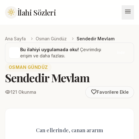
menu
İlahi Sözleri
light_mode
chevron_right
chevron_right
Ana Sayfa
Osman Gündüz
Sendedir Mevlam
Bu ilahiyi uygulamada oku!
Çevrimdışı
İndir
erişim ve daha fazlası.
OSMAN GÜNDÜZ
Sendedir Mevlam
favorite_border
visibility
121 Okunma
Favorilere Ekle
Can ellerinde, canan ararım