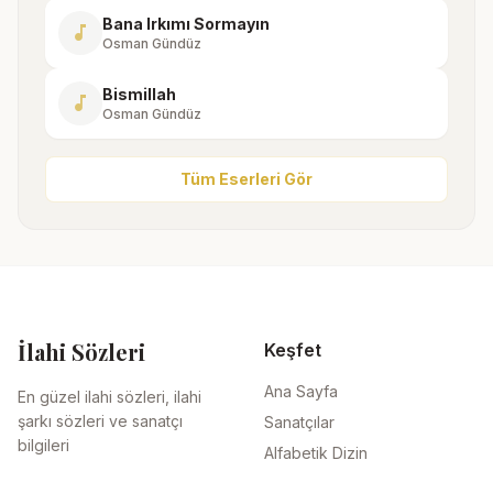
Bana Irkımı Sormayın
music_note
Osman Gündüz
Bismillah
music_note
Osman Gündüz
Tüm Eserleri Gör
İlahi Sözleri
Keşfet
Ana Sayfa
En güzel ilahi sözleri, ilahi
şarkı sözleri ve sanatçı
Sanatçılar
bilgileri
Alfabetik Dizin